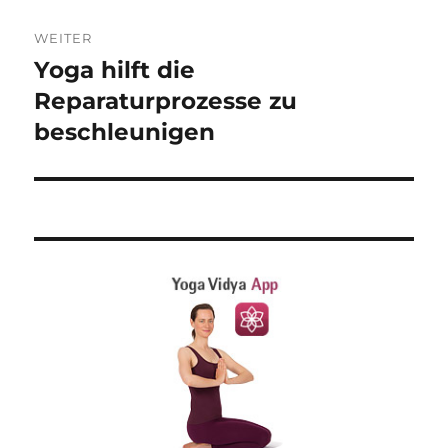
E
:
WEITER
Yoga hilft die
Nächster
Beitrag:
Reparaturprozesse zu
beschleunigen