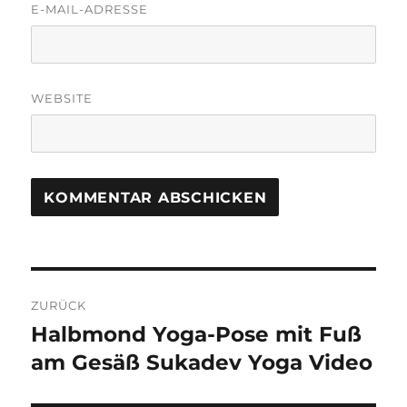
E-MAIL-ADRESSE
WEBSITE
A
L
T
Beitragsnavigation
E
R
ZURÜCK
N
Halbmond Yoga-Pose mit Fuß
Vorheriger
A
Beitrag:
am Gesäß Sukadev Yoga Video
T
I
V