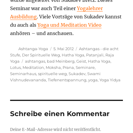
Seminar war auch Teil einer
Yogalehrer
Ausbildung
. Viele Vorträge von Sukadev kannst
du auch als
Yoga und Meditation Video
anhören – und anschauen.
Autor
Veröffentlicht
Kategorien
Ashtanga-Yoga
5. Mai 2012
Ashtangas - die acht
am
Stufe
,
Der Spirituelle Weg
,
Hatha Yoga
,
Patanjali
,
Raja
Schlagwörter
Yoga
ashtangas
,
bad Meinberg
,
Geist
,
Hatha Yoga
,
Lotus
,
Meditation
,
Moksha
,
Prana
,
Seminare
,
Seminarhaus
,
spirituelle weg
,
Sukadev
,
Swami
Vishnudevananda
,
Tiefenentspannung
,
yoga
,
Yoga Yidya
Schreibe einen Kommentar
Deine E-Mail-Adresse wird nicht veröffentlicht.