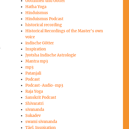
Göttinnen und Götter
Hatha Yoga
Hinduismus
Hinduismus Podcast
historical recording
Historical Recordings of the Master's own
voice
indische Götter
n
Inspiration
Jyotsha Indische Astrologie
Mantra mp3
mp3
Patanjali
Podcast
Podcast-Audio-mp3
Raja Yoga
Sanskrit Podcast
Shivaratri
sivananda
Sukadev
swami sivananda
Tägl. Inspiration