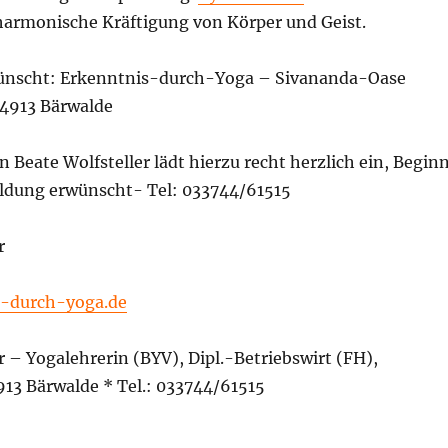
 harmonische Kräftigung von Körper und Geist.
nscht: Erkenntnis-durch-Yoga – Sivananda-Oase
14913 Bärwalde
n Beate Wolfsteller lädt hierzu recht herzlich ein, Begin
ldung erwünscht- Tel: 033744/61515
r
-durch-yoga.de
r – Yogalehrerin (BYV), Dipl.-Betriebswirt (FH),
913 Bärwalde * Tel.: 033744/61515