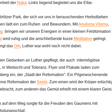
önheit der
Natur
. Links liegend begleitet uns die Elbe.
örlitzer Park, der sich vor uns in berauschenden Herbstfarben
rten lädt ein zum Ruhen und Bewundern. Mit
Anuloma Viloma
,
ng
bringen wir unseren Energien in einer kleinen Felsformation 
t
wird ruhig und die anschließende kurze
Meditation
gelingt.
ngt das
Om
, Luther war wohl noch nicht dabei.
en Gedanken an Luther gepflegt, die auch interreligiöse
 in Weitsicht und Toleranz. Flyer und Plakate laden zum
nberg ein, der „Stadt der Reformation“. Ein Pilgerwochenende
leine Reformation der
Seele
. Zum einen wird der Körper ertüchtig
bracht, zum anderen das Gemüt erhellt mit einem klaren Geist
n auf dem Weg sorgte für die Freuden des Gaumens mit
holungsschlaf.