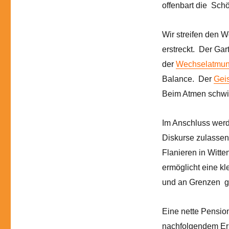
offenbart die Sch
Wir streifen den W
erstreckt. Der Ga
der
Wechselatmu
Balance. Der
Geis
Beim Atmen schwi
Im Anschluss werd
Diskurse zulassen,
Flanieren in Witte
ermöglicht eine k
und an Grenzen ge
Eine nette Pensio
nachfolgendem Er