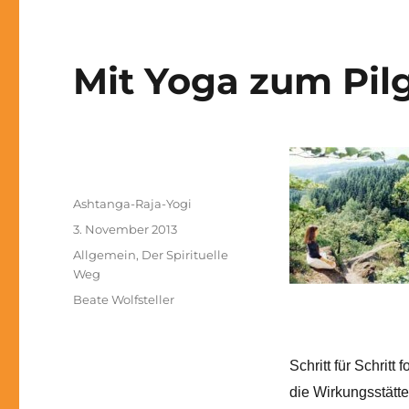
Mit Yoga zum Pilg
Autor
Ashtanga-Raja-Yogi
Veröffentlicht
3. November 2013
am
Kategorien
Allgemein
,
Der Spirituelle
Weg
Schlagwörter
Beate Wolfsteller
Schritt für Schrit
die Wirkungsstätte