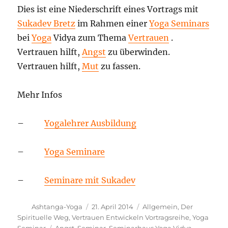
Dies ist eine Niederschrift eines Vortrags mit
Sukadev Bretz
im Rahmen einer
Yoga Seminars
bei
Yoga
Vidya zum Thema
Vertrauen
.
Vertrauen hilft,
Angst
zu überwinden.
Vertrauen hilft,
Mut
zu fassen.
Mehr Infos
–
Yogalehrer Ausbildung
–
Yoga Seminare
–
Seminare mit Sukadev
Autor
Veröffentlicht
Kategorien
Ashtanga-Yoga
21. April 2014
Allgemein
,
Der
am
Spirituelle Weg
,
Vertrauen Entwickeln Vortragsreihe
,
Yoga
Schlagwörter