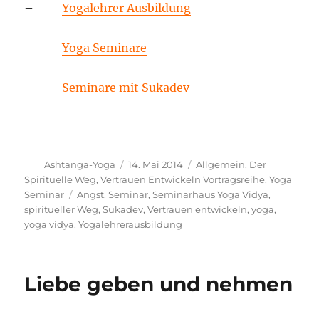
–
Yogalehrer Ausbildung
–
Yoga Seminare
–
Seminare mit Sukadev
Autor
Veröffentlicht
Kategorien
Ashtanga-Yoga
14. Mai 2014
Allgemein
,
Der
am
Spirituelle Weg
,
Vertrauen Entwickeln Vortragsreihe
,
Yoga
Schlagwörter
Seminar
Angst
,
Seminar
,
Seminarhaus Yoga Vidya
,
spiritueller Weg
,
Sukadev
,
Vertrauen entwickeln
,
yoga
,
yoga vidya
,
Yogalehrerausbildung
Liebe geben und nehmen