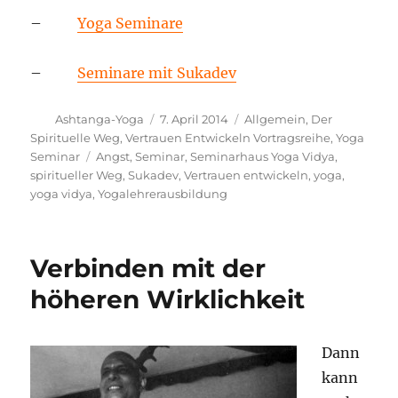
–
Yoga Seminare
–
Seminare mit Sukadev
Autor
Veröffentlicht
Kategorien
Ashtanga-Yoga
7. April 2014
Allgemein
,
Der
am
Spirituelle Weg
,
Vertrauen Entwickeln Vortragsreihe
,
Yoga
Schlagwörter
Seminar
Angst
,
Seminar
,
Seminarhaus Yoga Vidya
,
spiritueller Weg
,
Sukadev
,
Vertrauen entwickeln
,
yoga
,
yoga vidya
,
Yogalehrerausbildung
Verbinden mit der
höheren Wirklichkeit
Dann
kann