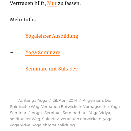
Vertrauen hilft,
Mut
zu fassen.
Mehr Infos
–
Yogalehrer Ausbildung
–
Yoga Seminare
–
Seminare mit Sukadev
Autor
Veröffentlicht
Kategorien
Ashtanga-Yoga
28. April 2014
Allgemein
,
Der
am
Spirituelle Weg
,
Vertrauen Entwickeln Vortragsreihe
,
Yoga
Schlagwörter
Seminar
Angst
,
Seminar
,
Seminarhaus Yoga Vidya
,
spiritueller Weg
,
Sukadev
,
Vertrauen entwickeln
,
yoga
,
yoga vidya
,
Yogalehrerausbildung