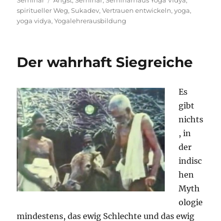
Seminar
Angst
,
Seminar
,
Seminarhaus Yoga Vidya
,
spiritueller Weg
,
Sukadev
,
Vertrauen entwickeln
,
yoga
,
yoga vidya
,
Yogalehrerausbildung
Der wahrhaft Siegreiche
Es
gibt
nichts
, in
der
indisc
hen
Myth
ologie
mindestens, das ewig Schlechte und das ewig