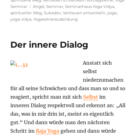
Spirituelle Weg
,
Vertrauen Entwickeln Vortragsreihe
,
Yoga
Schlagwörter
Seminar
Angst
,
Seminar
,
Seminarhaus Yoga Vidya
,
spiritueller Weg
,
Sukadev
,
Vertrauen entwickeln
,
yoga
,
yoga vidya
,
Yogalehrerausbildung
Der innere Dialog
Anstatt sich
selbst
niederzumachen
für all seine Schwächen und dass man so und so
reagiert, spricht man mit sich
Selbst
im
inneren Dialog respektvoll und erkennt an: „All
das, was in mir drin ist, meint es eigentlich
gut.“ Und dann würde man den nächsten
Schritt im
Raja Yoga
gehen und dann würde