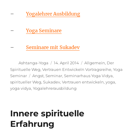
–
Yogalehrer Ausbildung
–
Yoga Seminare
–
Seminare mit Sukadev
Autor
Veröffentlicht
Kategorien
Ashtanga-Yoga
14. April 2014
Allgemein
,
Der
am
Spirituelle Weg
,
Vertrauen Entwickeln Vortragsreihe
,
Yoga
Schlagwörter
Seminar
Angst
,
Seminar
,
Seminarhaus Yoga Vidya
,
spiritueller Weg
,
Sukadev
,
Vertrauen entwickeln
,
yoga
,
yoga vidya
,
Yogalehrerausbildung
Innere spirituelle
Erfahrung