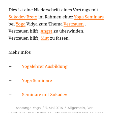
Dies ist eine Niederschrift eines Vortrags mit
Sukadev Bretz
im Rahmen einer
Yoga Seminars
bei
Yoga
Vidya zum Thema
Vertrauen
.
Vertrauen hilft,
Angst
zu überwinden.
Vertrauen hilft,
Mut
zu fassen.
Mehr Infos
–
Yogalehrer Ausbildung
–
Yoga Seminare
–
Seminare mit Sukadev
Autor
Veröffentlicht
Kategorien
Ashtanga-Yoga
7. Mai 2014
Allgemein
,
Der
am