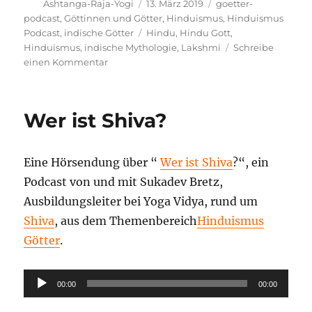
Autor
Veröffentlicht
Kategorien
Ashtanga-Raja-Yogi
13. März 2019
goetter-
am
podcast
,
Göttinnen und Götter
,
Hinduismus
,
Hinduismus
Schlagwörter
Podcast
,
indische Götter
Hindu
,
Hindu Gott
,
Hinduismus
,
indische Mythologie
,
Lakshmi
Schreibe
zu
einen Kommentar
Wer
ist
Lakshmi?
Wer ist Shiva?
Eine Hörsendung über “
Wer ist Shiva
?“, ein
Podcast von und mit Sukadev Bretz,
Ausbildungsleiter bei Yoga Vidya, rund um
Shiva
, aus dem Themenbereich
Hinduismus
Götter
.
Audio-
00:00
00:00
Player