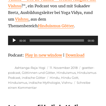
Vishnu
?“, ein Podcast von und mit Sukadev
Bretz, Ausbildungsleiter bei Yoga Vidya, rund
um
Vishnu
, aus dem
Themenbereich
Hinduismus Götter
.
Audio-
00:00
00:00
Player
Podcast:
Play in new window
|
Download
Autor
Veröffentlicht
Kategorien
Ashtanga-Raja-Yogi
11. November 2018
goetter-
am
podcast
,
Göttinnen und Götter
,
Hinduismus
,
Hinduismus
Schlagwörter
Podcast
,
indische Götter
Hindu
,
Hindu Gott
,
Hinduismus
,
indische Mythologie
,
Vishnu
Schreibe
zu
einen Kommentar
Der
indische
Gott