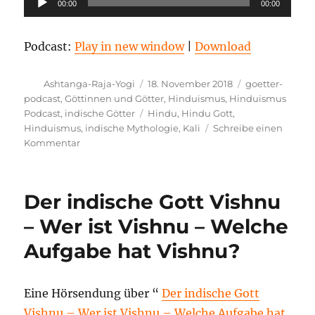
00:00
00:00
Player
Podcast:
Play in new window
|
Download
Autor
Veröffentlicht
Kategorien
Ashtanga-Raja-Yogi
18. November 2018
goetter-
am
podcast
,
Göttinnen und Götter
,
Hinduismus
,
Hinduismus
Schlagwörter
Podcast
,
indische Götter
Hindu
,
Hindu Gott
,
Hinduismus
,
indische Mythologie
,
Kali
Schreibe einen
zu
Kommentar
Wie
ist
die
Der indische Gott Vishnu
Verbindung
zwischen
– Wer ist Vishnu – Welche
Kali
Aufgabe hat Vishnu?
und
Kali
Yuga?
Eine Hörsendung über “
Der indische Gott
Vishnu – Wer ist Vishnu – Welche Aufgabe hat