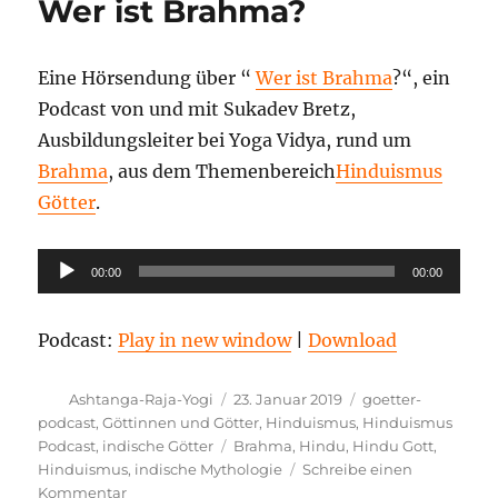
Wer ist Brahma?
wird
mit
einem
Eine Hörsendung über “
Wer ist Brahma
?“, ein
Elefantenkopf
dargestellt?
Podcast von und mit Sukadev Bretz,
Ausbildungsleiter bei Yoga Vidya, rund um
Brahma
, aus dem Themenbereich
Hinduismus
Götter
.
Audio-
00:00
00:00
Player
Podcast:
Play in new window
|
Download
Autor
Veröffentlicht
Kategorien
Ashtanga-Raja-Yogi
23. Januar 2019
goetter-
am
podcast
,
Göttinnen und Götter
,
Hinduismus
,
Hinduismus
Schlagwörter
Podcast
,
indische Götter
Brahma
,
Hindu
,
Hindu Gott
,
Hinduismus
,
indische Mythologie
Schreibe einen
zu
Kommentar