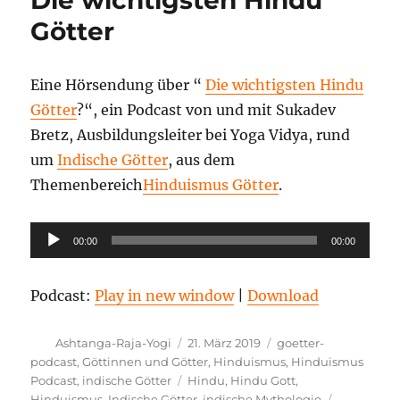
Götter
Eine Hörsendung über “
Die wichtigsten Hindu
Götter
?“, ein Podcast von und mit Sukadev
Bretz, Ausbildungsleiter bei Yoga Vidya, rund
um
Indische Götter
, aus dem
Themenbereich
Hinduismus Götter
.
Audio-
00:00
00:00
Player
Podcast:
Play in new window
|
Download
Autor
Veröffentlicht
Kategorien
Ashtanga-Raja-Yogi
21. März 2019
goetter-
am
podcast
,
Göttinnen und Götter
,
Hinduismus
,
Hinduismus
Schlagwörter
Podcast
,
indische Götter
Hindu
,
Hindu Gott
,
Hinduismus
,
Indische Götter
,
indische Mythologie