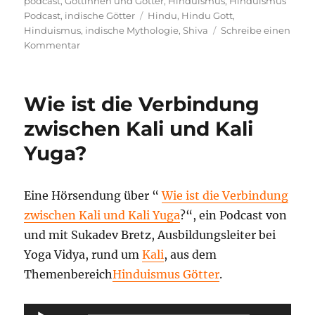
podcast
,
Göttinnen und Götter
,
Hinduismus
,
Hinduismus
Schlagwörter
Podcast
,
indische Götter
Hindu
,
Hindu Gott
,
Hinduismus
,
indische Mythologie
,
Shiva
Schreibe einen
zu
Kommentar
Die
Bedeutung
von
Wie ist die Verbindung
Shiva
zwischen Kali und Kali
Yuga?
Eine Hörsendung über “
Wie ist die Verbindung
zwischen Kali und Kali Yuga
?“, ein Podcast von
und mit Sukadev Bretz, Ausbildungsleiter bei
Yoga Vidya, rund um
Kali
, aus dem
Themenbereich
Hinduismus Götter
.
Audio-