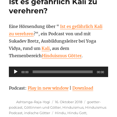
Ist es gefährlich Kali zu
Vishnu
–
verehren?
Wer
ist
Vishnu
Eine Hörsendung über “
Ist es gefährlich Kali
–
zu verehren
?“, ein Podcast von und mit
Welche
Aufgabe
Sukadev Bretz, Ausbildungsleiter bei Yoga
hat
Vidya, rund um
Kali
, aus dem
Vishnu?
Themenbereich
Hinduismus Götter
.
Audio-
00:00
00:00
Player
Podcast:
Play in new window
|
Download
Autor
Veröffentlicht
Kategorien
Ashtanga-Raja-Yogi
16. Oktober 2018
goetter-
am
podcast
,
Göttinnen und Götter
,
Hinduismus
,
Hinduismus
Schlagwörter
Podcast
,
indische Götter
Hindu
,
Hindu Gott
,