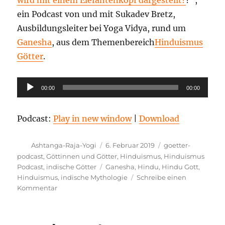
wird mit einem Elefantenkopf dargestellt?
?“,
ein Podcast von und mit Sukadev Bretz,
Ausbildungsleiter bei Yoga Vidya, rund um
Ganesha
, aus dem Themenbereich
Hinduismus
Götter
.
Audio-
00:00
00:00
Player
Podcast:
Play in new window
|
Download
Autor
Veröffentlicht
Kategorien
Ashtanga-Raja-Yogi
6. Februar 2019
goetter-
am
podcast
,
Göttinnen und Götter
,
Hinduismus
,
Hinduismus
Schlagwörter
Podcast
,
indische Götter
Ganesha
,
Hindu
,
Hindu Gott
,
Hinduismus
,
indische Mythologie
Schreibe einen
zu
Kommentar
Welcher
Hindu
Gott