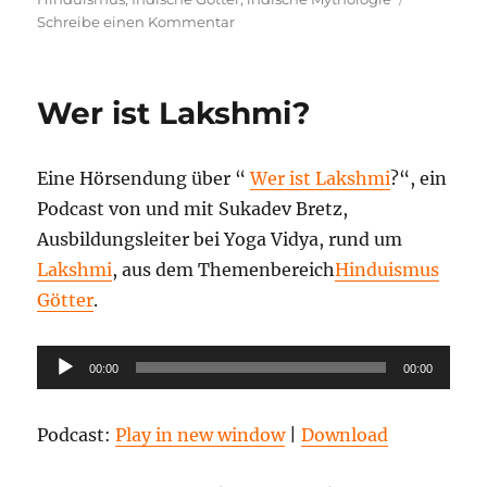
zu
Schreibe einen Kommentar
Die
wichtigsten
Hindu
Wer ist Lakshmi?
Götter
Eine Hörsendung über “
Wer ist Lakshmi
?“, ein
Podcast von und mit Sukadev Bretz,
Ausbildungsleiter bei Yoga Vidya, rund um
Lakshmi
, aus dem Themenbereich
Hinduismus
Götter
.
Audio-
00:00
00:00
Player
Podcast:
Play in new window
|
Download