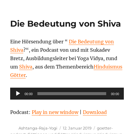
Wer
ist
Brahma?
Die Bedeutung von Shiva
Eine Hörsendung über “
Die Bedeutung von
Shiva
?“, ein Podcast von und mit Sukadev
Bretz, Ausbildungsleiter bei Yoga Vidya, rund
um
Shiva
, aus dem Themenbereich
Hinduismus
Götter
.
Audio-
00:00
00:00
Player
Podcast:
Play in new window
|
Download
Autor
Veröffentlicht
Kategorien
Ashtanga-Raja-Yogi
12. Januar 2019
goetter-
am