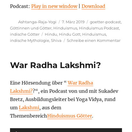
Podcast:
Play in new window
|
Download
Autor
Veröffentlicht
Kategorien
Ashtanga-Raja-Yogi
7. März 2019
goetter-podcast
,
am
Göttinnen und Götter
,
Hinduismus
,
Hinduismus Podcast
,
Schlagwörter
indische Götter
Hindu
,
Hindu Gott
,
Hinduismus
,
zu
indische Mythologie
,
Shiva
Schreibe einen Kommentar
Wer
ist
Shiva
War Radha Lakshmi?
Eine Hörsendung über “
War Radha
Lakshmi?
?“, ein Podcast von und mit Sukadev
Bretz, Ausbildungsleiter bei Yoga Vidya, rund
um
Lakshmi
, aus dem
Themenbereich
Hinduismus Götter
.