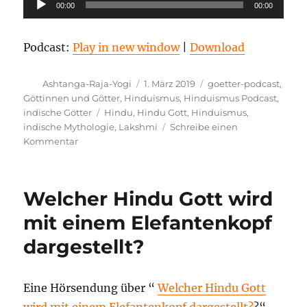
Audio-
00:00
00:00
Player
Podcast:
Play in new window
|
Download
Autor
Veröffentlicht
Kategorien
Ashtanga-Raja-Yogi
1. März 2019
goetter-podcast
,
am
Göttinnen und Götter
,
Hinduismus
,
Hinduismus Podcast
,
Schlagwörter
indische Götter
Hindu
,
Hindu Gott
,
Hinduismus
,
indische Mythologie
,
Lakshmi
Schreibe einen
zu
Kommentar
War
Radha
Lakshmi?
Welcher Hindu Gott wird
mit einem Elefantenkopf
dargestellt?
Eine Hörsendung über “
Welcher Hindu Gott