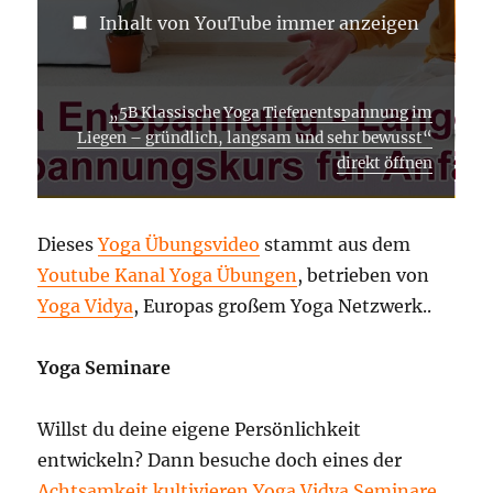
Inhalt von YouTube immer anzeigen
„5B Klassische Yoga Tiefenentspannung im
Liegen – gründlich, langsam und sehr bewusst“
direkt öffnen
Dieses
Yoga Übungsvideo
stammt aus dem
Youtube Kanal Yoga Übungen
, betrieben von
Yoga Vidya
, Europas großem Yoga Netzwerk..
Yoga Seminare
Willst du deine eigene Persönlichkeit
entwickeln? Dann besuche doch eines der
Achtsamkeit kultivieren Yoga Vidya Seminare
.