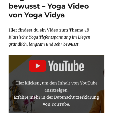
bewusst – Yoga Video
von Yoga Vidya
Hier findest du ein Video zum Thema
5B
Klassische Yoga Tiefentspannung im Liegen –
gründlich, langsam und sehr bewusst
.
„5B
KLASSISCHE
YOGA
TIEFENENTSPANNUNG
IM
LIEGEN
–
Hier klicken, um den Inhalt von YouTube
GRÜNDLICH,
LANGSAM
anzuzeigen.
UND
SEHR
Erfahre mehr in der
Datenschutzerklärung
BEWUSST“
von YouTube
.
VON
YOUTUBE
ANZEIGEN