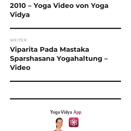
Beitrag:
2010 – Yoga Video von Yoga
T
I
Vidya
V
E
:
WEITER
Viparita Pada Mastaka
Nächster
Beitrag:
Sparshasana Yogahaltung –
Video