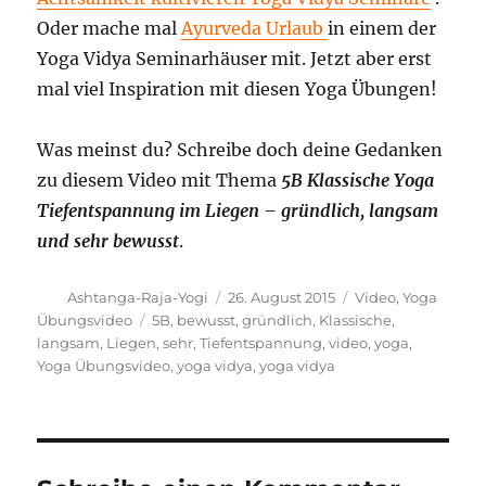
Oder mache mal
Ayurveda Urlaub
in einem der
Yoga Vidya Seminarhäuser mit. Jetzt aber erst
mal viel Inspiration mit diesen Yoga Übungen!
Was meinst du? Schreibe doch deine Gedanken
zu diesem Video mit Thema
5B Klassische Yoga
Tiefentspannung im Liegen – gründlich, langsam
und sehr bewusst
.
Autor
Veröffentlicht
Kategorien
Ashtanga-Raja-Yogi
26. August 2015
Video
,
Yoga
am
Schlagwörter
Übungsvideo
5B
,
bewusst
,
gründlich
,
Klassische
,
langsam
,
Liegen
,
sehr
,
Tiefentspannung
,
video
,
yoga
,
Yoga Übungsvideo
,
yoga vidya
,
yoga vidya