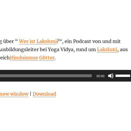
g über “
Wer ist Lakshmi
?“, ein Podcast von und mit
Ausbildungsleiter bei Yoga Vidya, rund um
Lakshmi
, aus
eich
Hinduismus Götter
.
Pfeilta
00:00
Hoch/R
benutz
n new window
|
Download
um
die
Lautstä
zu
regeln.