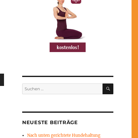
sten
SUCHEN
unter
Suchen
nach:
en,
rke
NEUESTE BEITRÄGE
Nach unten gerichtete Hundehaltung