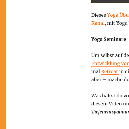
–
Spirituelle
Tiefenentspannung
Dieses
Yoga Übu
aus
Kanal
, mit Yoga
der
indischen
Mythologie
Yoga Seminare
–
Yoga
Um selbst auf 
Video
von
Entwicklung von
Yoga
mal
Retreat
in 
Vidya
aber – mache d
Was hältst du v
diesem Video mi
Tiefenentspannun