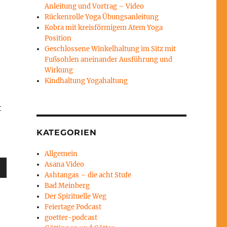
Anleitung und Vortrag – Video
Rückenrolle Yoga Übungsanleitung
Kobra mit kreisförmigem Atem Yoga
Position
Geschlossene Winkelhaltung im Sitz mit
Fußsohlen aneinander Ausführung und
Wirkung
Kindhaltung Yogahaltung
t
KATEGORIEN
Allgemein
sten
Asana Video
Ashtangas – die acht Stufe
unter
Bad Meinberg
en,
Der Spirituelle Weg
Feiertage Podcast
goetter-podcast