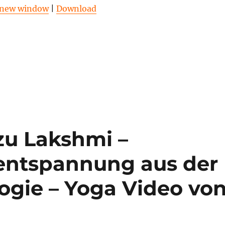
benutz
n new window
|
Download
um
die
Lautstä
zu
regeln.
zu Lakshmi –
enentspannung aus der
ogie – Yoga Video vo