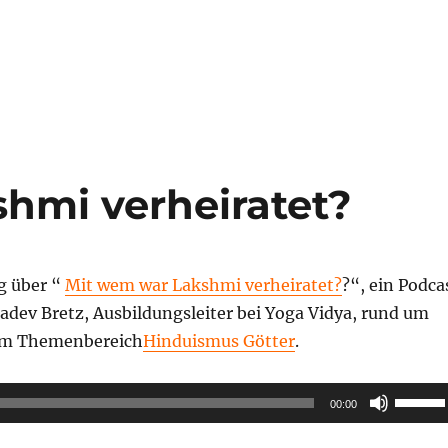
Lautstä
zu
regeln.
hmi verheiratet?
g über “
Mit wem war Lakshmi verheiratet?
?“, ein Podca
adev Bretz, Ausbildungsleiter bei Yoga Vidya, rund um
dem Themenbereich
Hinduismus Götter
.
Pfeilta
00:00
Hoch/R