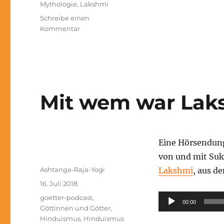
Mythologie
,
Lakshmi
Schreibe einen
zu
Kommentar
War
Radha
Lakshmi?
Mit wem war Laks
Eine Hörsendun
von und mit Suk
Autor
Ashtanga-Raja-Yogi
Lakshmi
, aus 
Veröffentlicht
16. Juli 2018
am
Kategorien
Audio-
goetter-podcast
,
00:00
Göttinnen und Götter
,
Player
Hinduismus
,
Hinduismus