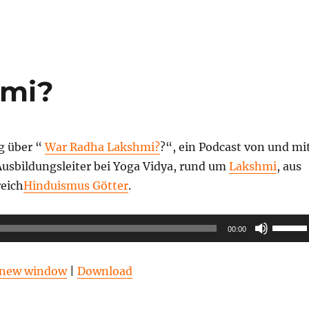
hmi?
g über “
War Radha Lakshmi?
?“, ein Podcast von und mi
Ausbildungsleiter bei Yoga Vidya, rund um
Lakshmi
, aus
eich
Hinduismus Götter
.
Pfeilta
00:00
Hoch/R
benutz
n new window
|
Download
um
die