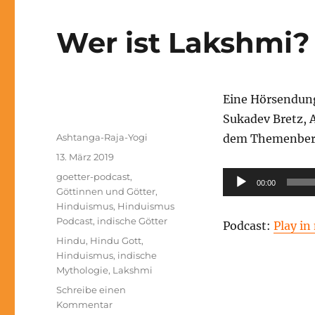
Wer ist Lakshmi?
Eine Hörsendun
Sukadev Bretz, 
Autor
Ashtanga-Raja-Yogi
dem Themenber
Veröffentlicht
13. März 2019
am
Kategorien
Audio-
goetter-podcast
,
00:00
Göttinnen und Götter
,
Player
Hinduismus
,
Hinduismus
Podcast
,
indische Götter
Podcast:
Play i
Schlagwörter
Hindu
,
Hindu Gott
,
Hinduismus
,
indische
Mythologie
,
Lakshmi
Schreibe einen
zu
Kommentar