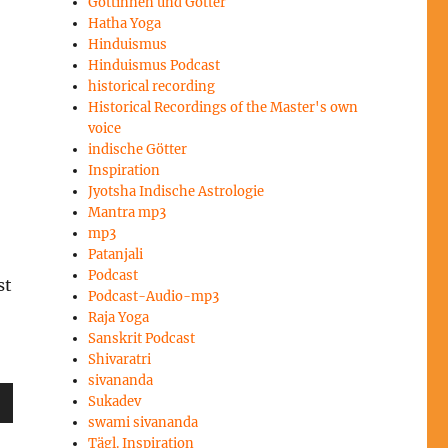
Göttinnen und Götter
rke
Hatha Yoga
Hinduismus
Hinduismus Podcast
historical recording
Historical Recordings of the Master's own
voice
indische Götter
Inspiration
Jyotsha Indische Astrologie
Mantra mp3
mp3
Patanjali
Podcast
st
Podcast-Audio-mp3
Raja Yoga
Sanskrit Podcast
Shivaratri
sivananda
sten
Sukadev
swami sivananda
unter
Tägl. Inspiration