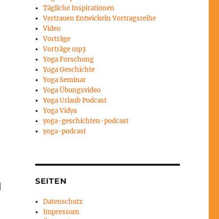
en,
Tägliche Inspirationen
Vertrauen Entwickeln Vortragsreihe
Video
Vorträge
rke
Vorträge mp3
Yoga Forschung
Yoga Geschichte
Yoga Seminar
Yoga Übungsvideo
Yoga Urlaub Podcast
Yoga Vidya
yoga-geschichten-podcast
yoga-podcast
n
SEITEN
Datenschutz
Impressum