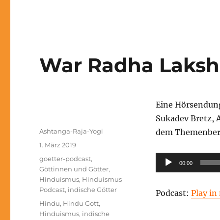
Wer
ist
Lakshmi?
War Radha Laks
Eine Hörsendun
Sukadev Bretz, 
Autor
Ashtanga-Raja-Yogi
dem Themenber
Veröffentlicht
1. März 2019
am
Kategorien
Audio-
goetter-podcast
,
00:00
Göttinnen und Götter
,
Player
Hinduismus
,
Hinduismus
Podcast
,
indische Götter
Podcast:
Play i
Schlagwörter
Hindu
,
Hindu Gott
,
Hinduismus
,
indische