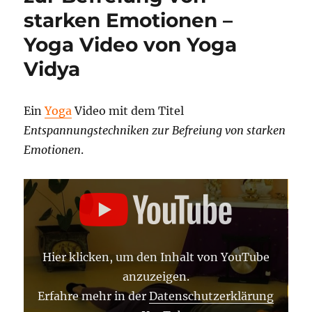
starken Emotionen –
Yoga Video von Yoga
Vidya
Ein
Yoga
Video mit dem Titel
Entspannungstechniken zur Befreiung von starken
Emotionen
.
„ENTSPANNUNGSTECHNIKEN
ZUR
BEFREIUNG
VON
STARKEN
EMOTIONEN“
VON
Hier klicken, um den Inhalt von YouTube
YOUTUBE
ANZEIGEN
anzuzeigen.
Erfahre mehr in der
Datenschutzerklärung