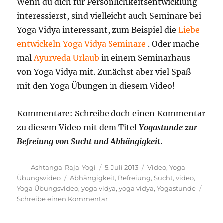
Wenn du dich für Persönlichkeitsentwicklung
interessierst, sind vielleicht auch Seminare bei
Yoga Vidya interessant, zum Beispiel die
Liebe
entwickeln Yoga Vidya Seminare
. Oder mache
mal
Ayurveda Urlaub
in einem Seminarhaus
von Yoga Vidya mit. Zunächst aber viel Spaß
mit den Yoga Übungen in diesem Video!
Kommentare: Schreibe doch einen Kommentar
zu diesem Video mit dem Titel
Yogastunde zur
Befreiung von Sucht und Abhängigkeit
.
Autor
Veröffentlicht
Kategorien
Ashtanga-Raja-Yogi
5. Juli 2013
Video
,
Yoga
am
Schlagwörter
Übungsvideo
Abhängigkeit
,
Befreiung
,
Sucht
,
video
,
Yoga Übungsvideo
,
yoga vidya
,
yoga vidya
,
Yogastunde
zu
Schreibe einen Kommentar
Yogastunde
zur