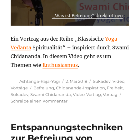
„Was ist Befreiung“ direkt öffnen
Ein Vortrag aus der Reihe „Klassische
Yoga
Vedanta
Spiritualität“ – inspiriert durch Swami
Chidananda. In diesem Video geht es um
Themen wie
Enthusiasmus
.
Autor
Veröffentlicht
Kategorien
Ashtanga-Raja-Yogi
2. Mai 2018
Sukadev
,
Video
,
am
Schlagwörter
Vorträge
Befreiung
,
Chidananda-Inspiration
,
Freiheit
,
Sukadev
,
Swami Chidananda
,
Video-Vortrag
,
Vortrag
zu
Schreibe einen Kommentar
Was
ist
Befreiung
Entspannungstechniken
–
Inspirationsvideo
zur Befreiung von