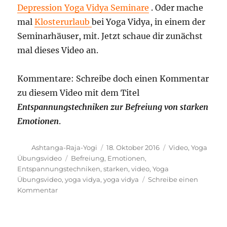
Depression Yoga Vidya Seminare
. Oder mache
mal
Klosterurlaub
bei Yoga Vidya, in einem der
Seminarhäuser, mit. Jetzt schaue dir zunächst
mal dieses Video an.
Kommentare: Schreibe doch einen Kommentar
zu diesem Video mit dem Titel
Entspannungstechniken zur Befreiung von starken
Emotionen
.
Autor
Veröffentlicht
Kategorien
Ashtanga-Raja-Yogi
18. Oktober 2016
Video
,
Yoga
am
Schlagwörter
Übungsvideo
Befreiung
,
Emotionen
,
Entspannungstechniken
,
starken
,
video
,
Yoga
Übungsvideo
,
yoga vidya
,
yoga vidya
Schreibe einen
zu
Kommentar
Entspannungstechniken
zur
Befreiung