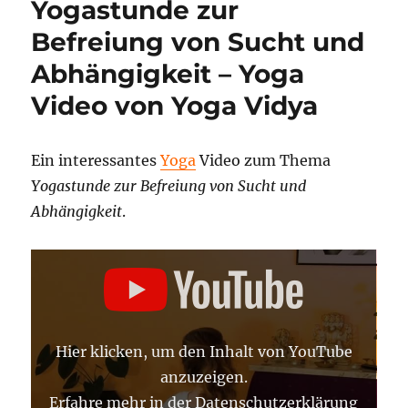
Yogastunde zur
von
starken
Befreiung von Sucht und
Emotionen
Abhängigkeit – Yoga
–
Yoga
Video von Yoga Vidya
Video
von
Yoga
Ein interessantes
Yoga
Video zum Thema
Vidya
Yogastunde zur Befreiung von Sucht und
Abhängigkeit
.
„YOGASTUNDE
ZUR
BEFREIUNG
VON
SUCHT
UND
ABHÄNGIGKEIT“
Hier klicken, um den Inhalt von YouTube
VON
YOUTUBE
anzuzeigen.
ANZEIGEN
Erfahre mehr in der
Datenschutzerklärung