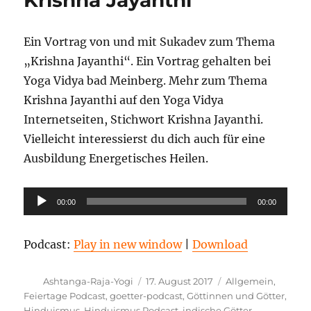
Ein Vortrag von und mit Sukadev zum Thema
„Krishna Jayanthi“. Ein Vortrag gehalten bei
Yoga Vidya bad Meinberg. Mehr zum Thema
Krishna Jayanthi auf den Yoga Vidya
Internetseiten, Stichwort Krishna Jayanthi.
Vielleicht interessierst du dich auch für eine
Ausbildung Energetisches Heilen.
Audio-
00:00
00:00
Player
Podcast:
Play in new window
|
Download
Autor
Veröffentlicht
Kategorien
Ashtanga-Raja-Yogi
17. August 2017
Allgemein
,
am
Feiertage Podcast
,
goetter-podcast
,
Göttinnen und Götter
,
Hinduismus
,
Hinduismus Podcast
,
indische Götter
,