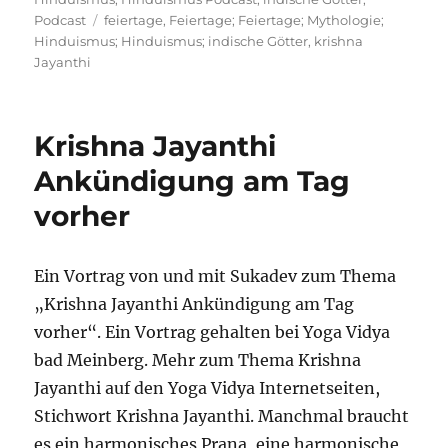
Schlagwörter
Podcast
feiertage
,
Feiertage; Feiertage; Mythologie;
Hinduismus; Hinduismus; indische Götter
,
krishna
Jayanthi
Krishna Jayanthi
Ankündigung am Tag
vorher
Ein Vortrag von und mit Sukadev zum Thema
„Krishna Jayanthi Ankündigung am Tag
vorher“. Ein Vortrag gehalten bei Yoga Vidya
bad Meinberg. Mehr zum Thema Krishna
Jayanthi auf den Yoga Vidya Internetseiten,
Stichwort Krishna Jayanthi. Manchmal braucht
es ein harmonisches Prana, eine harmonische