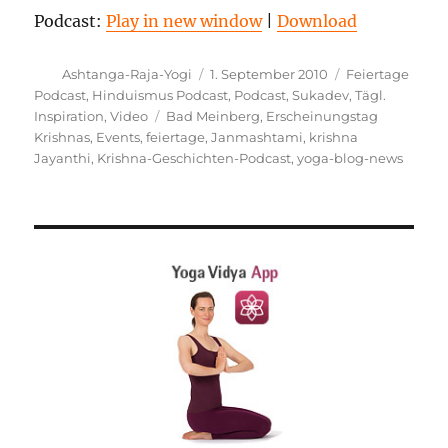
Podcast:
Play in new window
|
Download
Autor
Veröffentlicht
Kategorien
Ashtanga-Raja-Yogi
1. September 2010
Feiertage
am
Podcast
,
Hinduismus Podcast
,
Podcast
,
Sukadev
,
Tägl.
Schlagwörter
Inspiration
,
Video
Bad Meinberg
,
Erscheinungstag
Krishnas
,
Events
,
feiertage
,
Janmashtami
,
krishna
Jayanthi
,
Krishna-Geschichten-Podcast
,
yoga-blog-news