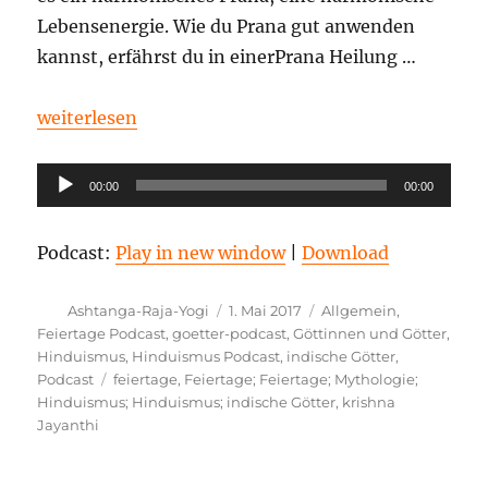
Lebensenergie. Wie du Prana gut anwenden
kannst, erfährst du in einerPrana Heilung …
„Krishna Jayanthi Ankündigung am Tag vorher“
weiterlesen
Audio-
00:00
00:00
Player
Podcast:
Play in new window
|
Download
Autor
Veröffentlicht
Kategorien
Ashtanga-Raja-Yogi
1. Mai 2017
Allgemein
,
am
Feiertage Podcast
,
goetter-podcast
,
Göttinnen und Götter
,
Hinduismus
,
Hinduismus Podcast
,
indische Götter
,
Schlagwörter
Podcast
feiertage
,
Feiertage; Feiertage; Mythologie;
Hinduismus; Hinduismus; indische Götter
,
krishna
Jayanthi