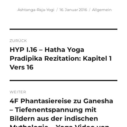
Autor
Veröffentlicht
Kategorien
Ashtanga-Raja-Yogi
16. Januar 2016
Allgemein
am
Beitragsnavigation
ZURÜCK
HYP I.16 – Hatha Yoga
Vorheriger
Beitrag:
Pradipika Rezitation: Kapitel 1
Vers 16
WEITER
4F Phantasiereise zu Ganesha
Nächster
Beitrag:
– Tiefenentspannung mit
Bildern aus der indischen