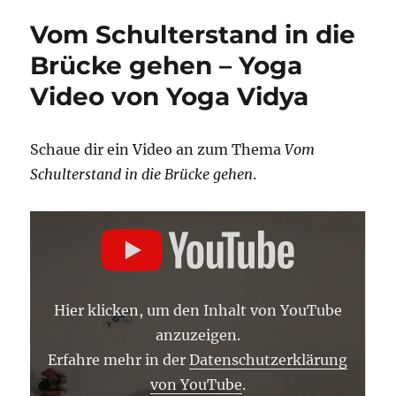
zur
Vom Schulterstand in die
Brücke
–
Brücke gehen – Yoga
Hatha
Video von Yoga Vidya
Yoga
Übungsfolge
–
Yoga
Schaue dir ein Video an zum Thema
Vom
Video
Schulterstand in die Brücke gehen
.
von
Yoga
„VOM
Vidya
SCHULTERSTAND
IN
DIE
BRÜCKE
GEHEN“
VON
Hier klicken, um den Inhalt von YouTube
YOUTUBE
ANZEIGEN
anzuzeigen.
Erfahre mehr in der
Datenschutzerklärung
von YouTube
.