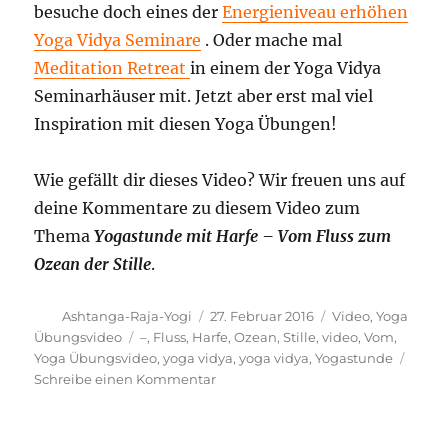
besuche doch eines der
Energieniveau erhöhen
Yoga Vidya Seminare
. Oder mache mal
Meditation Retreat
in einem der Yoga Vidya
Seminarhäuser mit. Jetzt aber erst mal viel
Inspiration mit diesen Yoga Übungen!
Wie gefällt dir dieses Video? Wir freuen uns auf
deine Kommentare zu diesem Video zum
Thema
Yogastunde mit Harfe – Vom Fluss zum
Ozean der Stille
.
Autor
Veröffentlicht
Kategorien
Ashtanga-Raja-Yogi
27. Februar 2016
Video
,
Yoga
am
Schlagwörter
Übungsvideo
–
,
Fluss
,
Harfe
,
Ozean
,
Stille
,
video
,
Vom
,
Yoga Übungsvideo
,
yoga vidya
,
yoga vidya
,
Yogastunde
zu
Schreibe einen Kommentar
Yogastunde
mit
Harfe