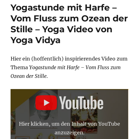
Meditation
Yogastunde mit Harfe –
:
1
Vom Fluss zum Ozean der
Minute
Stille – Yoga Video von
vom
Alltag
Yoga Vidya
abschalten
–
Yoga
Hier ein (hoffentlich) inspirierendes Video zum
Video
von
Thema
Yogastunde mit Harfe – Vom Fluss zum
Yoga
Ozean der Stille
.
Vidya
„MUSIKALISCHE
YOGASTUNDE
MIT
HARFE:
VOM
FLUSS
ZUM
Hier klicken, um den Inhalt von YouTube
OZEAN
DER
anzuzeigen.
STILLE