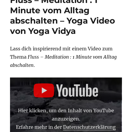
Minute vom Alltag
abschalten – Yoga Video
von Yoga Vidya
Lass dich inspirierend mit einem Video zum
Thema
Fluss – Meditation : 1 Minute vom Alltag
abschalten
.
„FLUSS
–
MEDITATION
:
1
MINUTE
VOM
Hier klicken, um den Inhalt von YouTube
ALLTAG
ABSCHALTEN“
anzuzeigen.
VON
YOUTUBE
Erfahre mehr in der
Datenschutzerklärung
ANZEIGEN