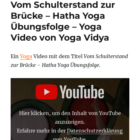
Vom Schulterstand zur
–
Vom
Brücke – Hatha Yoga
Fluss
Übungsfolge – Yoga
zum
Ozean
Video von Yoga Vidya
der
Stille
–
Ein
Yoga
Video mit dem Titel
Vom Schulterstand
Yoga
Video
zur Brücke – Hatha Yoga Übungsfolge
.
von
Yoga
„VOM
Vidya
SCHULTERSTAND
ZUR
BRÜCKE
–
HATHA
YOGA
Hier klicken, um den Inhalt von YouTube
ÜBUNGSFOLGE“
VON
anzuzeigen.
YOUTUBE
ANZEIGEN
Erfahre mehr in der
Datenschutzerklärung
von YouTube
.