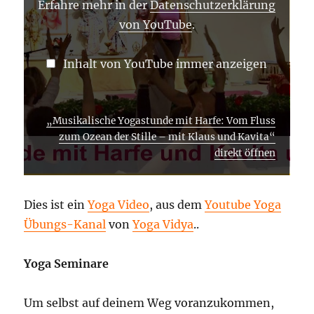
–
Erfahre mehr in der
Datenschutzerklärung
MIT
von YouTube
.
KLAUS
UND
KAVITA“
VON
Inhalt von YouTube immer anzeigen
YOUTUBE
ANZEIGEN
„Musikalische Yogastunde mit Harfe: Vom Fluss
zum Ozean der Stille – mit Klaus und Kavita“
direkt öffnen
Dies ist ein
Yoga Video
, aus dem
Youtube Yoga
Übungs-Kanal
von
Yoga Vidya
..
Yoga Seminare
Um selbst auf deinem Weg voranzukommen,