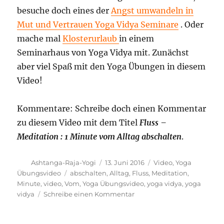
besuche doch eines der
Angst umwandeln in
Mut und Vertrauen Yoga Vidya Seminare
. Oder
mache mal
Klosterurlaub
in einem
Seminarhaus von Yoga Vidya mit. Zunächst
aber viel Spaß mit den Yoga Übungen in diesem
Video!
Kommentare: Schreibe doch einen Kommentar
zu diesem Video mit dem Titel
Fluss –
Meditation : 1 Minute vom Alltag abschalten
.
Autor
Veröffentlicht
Kategorien
Ashtanga-Raja-Yogi
13. Juni 2016
Video
,
Yoga
am
Schlagwörter
Übungsvideo
abschalten
,
Alltag
,
Fluss
,
Meditation
,
Minute
,
video
,
Vom
,
Yoga Übungsvideo
,
yoga vidya
,
yoga
zu
vidya
Schreibe einen Kommentar
Fluss
–