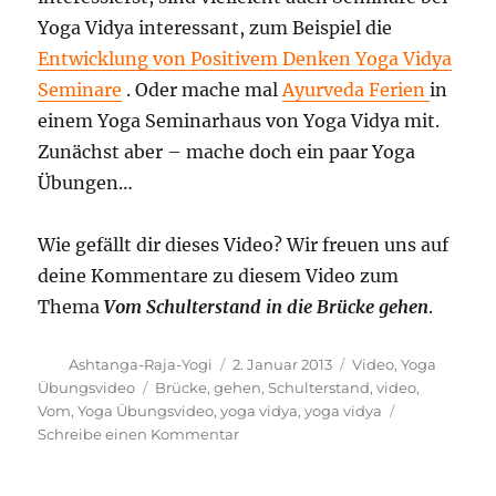
Yoga Vidya interessant, zum Beispiel die
Entwicklung von Positivem Denken Yoga Vidya
Seminare
. Oder mache mal
Ayurveda Ferien
in
einem Yoga Seminarhaus von Yoga Vidya mit.
Zunächst aber – mache doch ein paar Yoga
Übungen…
Wie gefällt dir dieses Video? Wir freuen uns auf
deine Kommentare zu diesem Video zum
Thema
Vom Schulterstand in die Brücke gehen
.
Autor
Veröffentlicht
Kategorien
Ashtanga-Raja-Yogi
2. Januar 2013
Video
,
Yoga
am
Schlagwörter
Übungsvideo
Brücke
,
gehen
,
Schulterstand
,
video
,
Vom
,
Yoga Übungsvideo
,
yoga vidya
,
yoga vidya
zu
Schreibe einen Kommentar
Vom
Schulterstand