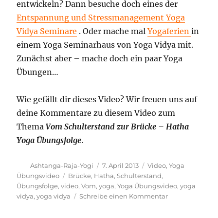
entwickeln? Dann besuche doch eines der
Entspannung und Stressmanagement Yoga
Vidya Seminare
. Oder mache mal
Yogaferien
in
einem Yoga Seminarhaus von Yoga Vidya mit.
Zunächst aber – mache doch ein paar Yoga
Übungen…
Wie gefällt dir dieses Video? Wir freuen uns auf
deine Kommentare zu diesem Video zum
Thema
Vom Schulterstand zur Brücke – Hatha
Yoga Übungsfolge
.
Autor
Veröffentlicht
Kategorien
Ashtanga-Raja-Yogi
7. April 2013
Video
,
Yoga
am
Schlagwörter
Übungsvideo
Brücke
,
Hatha
,
Schulterstand
,
Übungsfolge
,
video
,
Vom
,
yoga
,
Yoga Übungsvideo
,
yoga
zu
vidya
,
yoga vidya
Schreibe einen Kommentar
Vom
Schulterstand