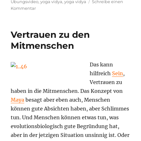
Übungsvideo
,
yoga vidya
,
yoga vidya
Schreibe einen
zu
Kommentar
Yoga
zur
Überwindung
Vertrauen zu den
von
Angst
Mitmenschen
und
Unsicherheit
–
Das kann
Entspannen
hilfreich
Sein
,
und
Kraft
Vertrauen zu
tanken
haben in die Mitmenschen. Das Konzept von
–
Maya
besagt aber eben auch, Menschen
Yoga
Video
können gute Absichten haben, aber Schlimmes
von
tun. Und Menschen können etwas tun, was
Yoga
evolutionsbiologisch gute Begründung hat,
Vidya
aber in der jetzigen Situation unsinnig ist. Oder