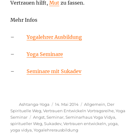
Vertrauen hilft,
Mut
zu fassen.
Mehr Infos
–
Yogalehrer Ausbildung
–
Yoga Seminare
–
Seminare mit Sukadev
Autor
Veröffentlicht
Kategorien
Ashtanga-Yoga
14. Mai 2014
Allgemein
,
Der
am
Spirituelle Weg
,
Vertrauen Entwickeln Vortragsreihe
,
Yoga
Schlagwörter
Seminar
Angst
,
Seminar
,
Seminarhaus Yoga Vidya
,
spiritueller Weg
,
Sukadev
,
Vertrauen entwickeln
,
yoga
,
yoga vidya
,
Yogalehrerausbildung