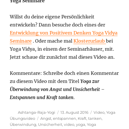
Yoga Seminare
Willst du deine eigene Persönlichkeit
entwickeln? Dann besuche doch eines der
Entwicklung von Positivem Denken Yoga Vidya
Seminare
. Oder mache mal
Klosterurlaub
bei
Yoga Vidya, in einem der Seminarhäuser, mit.
Jetzt schaue dir zunächst mal dieses Video an.
Kommentare: Schreibe doch einen Kommentar
zu diesem Video mit dem Titel
Yoga zur
Überwindung von Angst und Unsicherheit –
Entspannen und Kraft tanken
.
Autor
Veröffentlicht
Kategorien
Ashtanga-Raja-Yogi
13. August 2016
Video
,
Yoga
am
Schlagwörter
Übungsvideo
Angst
,
entspannen
,
Kraft
,
tanken
,
Überwindung
,
Unsicherheit
,
video
,
yoga
,
Yoga