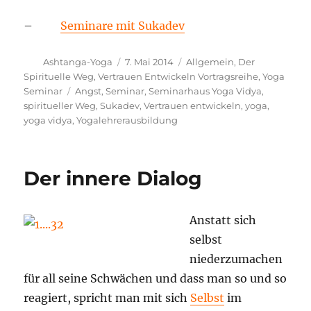
–
Seminare mit Sukadev
Autor
Veröffentlicht
Kategorien
Ashtanga-Yoga
7. Mai 2014
Allgemein
,
Der
am
Spirituelle Weg
,
Vertrauen Entwickeln Vortragsreihe
,
Yoga
Schlagwörter
Seminar
Angst
,
Seminar
,
Seminarhaus Yoga Vidya
,
spiritueller Weg
,
Sukadev
,
Vertrauen entwickeln
,
yoga
,
yoga vidya
,
Yogalehrerausbildung
Der innere Dialog
Anstatt sich
selbst
niederzumachen
für all seine Schwächen und dass man so und so
reagiert, spricht man mit sich
Selbst
im