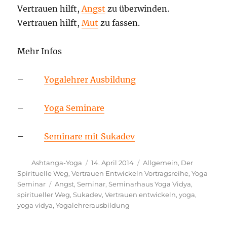
Vertrauen hilft,
Angst
zu überwinden.
Vertrauen hilft,
Mut
zu fassen.
Mehr Infos
–
Yogalehrer Ausbildung
–
Yoga Seminare
–
Seminare mit Sukadev
Autor
Veröffentlicht
Kategorien
Ashtanga-Yoga
14. April 2014
Allgemein
,
Der
am
Spirituelle Weg
,
Vertrauen Entwickeln Vortragsreihe
,
Yoga
Schlagwörter
Seminar
Angst
,
Seminar
,
Seminarhaus Yoga Vidya
,
spiritueller Weg
,
Sukadev
,
Vertrauen entwickeln
,
yoga
,
yoga vidya
,
Yogalehrerausbildung