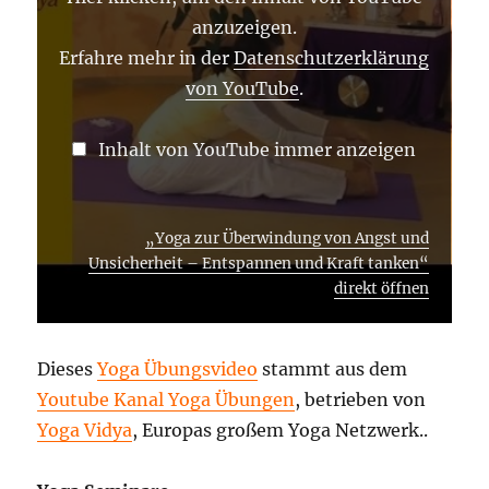
–
ENTSPANNEN
anzuzeigen.
UND
KRAFT
Erfahre mehr in der
Datenschutzerklärung
TANKEN“
von YouTube
.
VON
YOUTUBE
ANZEIGEN
Inhalt von YouTube immer anzeigen
„Yoga zur Überwindung von Angst und
Unsicherheit – Entspannen und Kraft tanken“
direkt öffnen
Dieses
Yoga Übungsvideo
stammt aus dem
Youtube Kanal Yoga Übungen
, betrieben von
Yoga Vidya
, Europas großem Yoga Netzwerk..