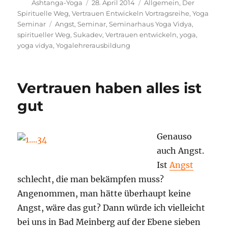
Autor
Veröffentlicht
Kategorien
Ashtanga-Yoga
28. April 2014
Allgemein
,
Der
am
Spirituelle Weg
,
Vertrauen Entwickeln Vortragsreihe
,
Yoga
Schlagwörter
Seminar
Angst
,
Seminar
,
Seminarhaus Yoga Vidya
,
spiritueller Weg
,
Sukadev
,
Vertrauen entwickeln
,
yoga
,
yoga vidya
,
Yogalehrerausbildung
Vertrauen haben alles ist
gut
Genauso
auch Angst.
Ist
Angst
schlecht, die man bekämpfen muss?
Angenommen, man hätte überhaupt keine
Angst, wäre das gut? Dann würde ich vielleicht
bei uns in Bad Meinberg auf der Ebene sieben