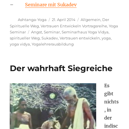
–
Seminare mit Sukadev
Autor
Veröffentlicht
Kategorien
Ashtanga-Yoga
21. April 2014
Allgemein
,
Der
am
Spirituelle Weg
,
Vertrauen Entwickeln Vortragsreihe
,
Yoga
Schlagwörter
Seminar
Angst
,
Seminar
,
Seminarhaus Yoga Vidya
,
spiritueller Weg
,
Sukadev
,
Vertrauen entwickeln
,
yoga
,
yoga vidya
,
Yogalehrerausbildung
Der wahrhaft Siegreiche
Es
gibt
nichts
, in
der
indisc