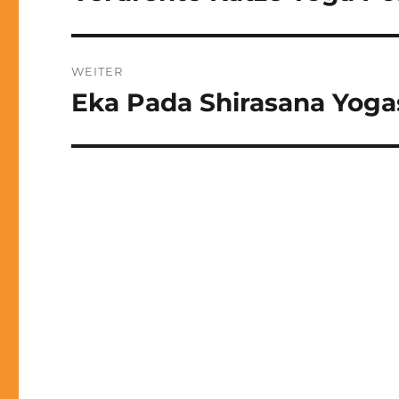
V
Beitrag:
E
:
WEITER
Eka Pada Shirasana Yoga
Nächster
Beitrag: