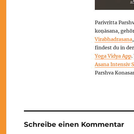
„
Parivritta Pars
koṇāsana, gehör
Virabhadrasana
findest du in de
Yoga Vidya App
.
Asana Intensiv 
Parshva Konasan
Schreibe einen Kommentar