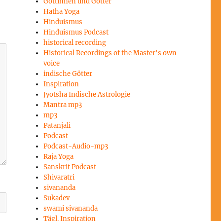
Göttinnen und Götter
Hatha Yoga
Hinduismus
Hinduismus Podcast
historical recording
Historical Recordings of the Master's own
voice
indische Götter
Inspiration
Jyotsha Indische Astrologie
Mantra mp3
mp3
Patanjali
Podcast
Podcast-Audio-mp3
Raja Yoga
Sanskrit Podcast
Shivaratri
sivananda
Sukadev
swami sivananda
Tägl. Inspiration