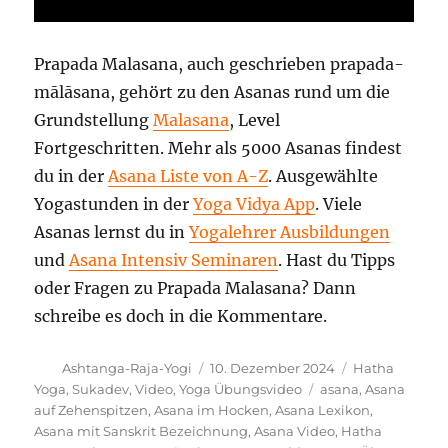
Prapada Malasana, auch geschrieben prapada-
mālāsana, gehört zu den Asanas rund um die
Grundstellung
Malasana
, Level
Fortgeschritten. Mehr als 5000 Asanas findest
du in der
Asana Liste von A-Z
. Ausgewählte
Yogastunden in der
Yoga Vidya App
. Viele
Asanas lernst du in
Yogalehrer Ausbildungen
und
Asana Intensiv Seminaren
. Hast du Tipps
oder Fragen zu Prapada Malasana? Dann
schreibe es doch in die Kommentare.
Autor
Veröffentlicht
Kategorien
Ashtanga-Raja-Yogi
10. Dezember 2024
Hatha
am
Schlagwörter
Yoga
,
Sukadev
,
Video
,
Yoga Übungsvideo
asana
,
Asana
auf Zehenspitzen
,
Asana im Hocken
,
Asana Lexikon
,
Asana mit Sanskrit Bezeichnung
,
Asana Video
,
Hatha