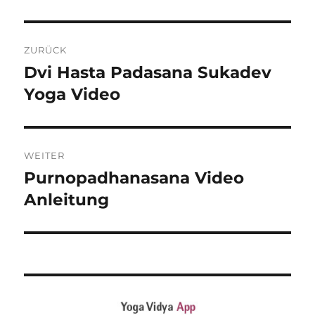
L
T
Beitragsnavigation
E
R
ZURÜCK
N
Dvi Hasta Padasana Sukadev
Vorheriger
A
Beitrag:
Yoga Video
T
I
V
E
:
WEITER
Purnopadhanasana Video
Nächster
Beitrag:
Anleitung