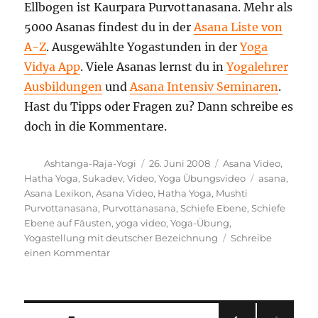
Ellbogen ist Kaurpara Purvottanasana. Mehr als
5000 Asanas findest du in der
Asana Liste von
A-Z
. Ausgewählte Yogastunden in der
Yoga
Vidya App
. Viele Asanas lernst du in
Yogalehrer
Ausbildungen
und
Asana Intensiv Seminaren
.
Hast du Tipps oder Fragen zu? Dann schreibe es
doch in die Kommentare.
Autor
Veröffentlicht
Kategorien
Ashtanga-Raja-Yogi
26. Juni 2008
Asana Video
,
am
Schlagwörte
Hatha Yoga
,
Sukadev
,
Video
,
Yoga Übungsvideo
asana
,
Asana Lexikon
,
Asana Video
,
Hatha Yoga
,
Mushti
Purvottanasana
,
Purvottanasana
,
Schiefe Ebene
,
Schiefe
Ebene auf Fäusten
,
yoga video
,
Yoga-Übung
,
Yogastellung mit deutscher Bezeichnung
Schreibe
zu
einen Kommentar
Schiefe
Ebene
auf
Fäusten