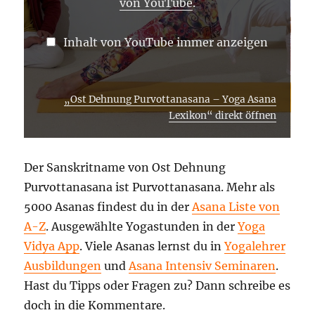
von YouTube
.
Inhalt von YouTube immer anzeigen
„Ost Dehnung Purvottanasana – Yoga Asana
Lexikon“ direkt öffnen
Der Sanskritname von Ost Dehnung
Purvottanasana ist Purvottanasana. Mehr als
5000 Asanas findest du in der
Asana Liste von
A-Z
. Ausgewählte Yogastunden in der
Yoga
Vidya App
. Viele Asanas lernst du in
Yogalehrer
Ausbildungen
und
Asana Intensiv Seminaren
.
Hast du Tipps oder Fragen zu? Dann schreibe es
doch in die Kommentare.