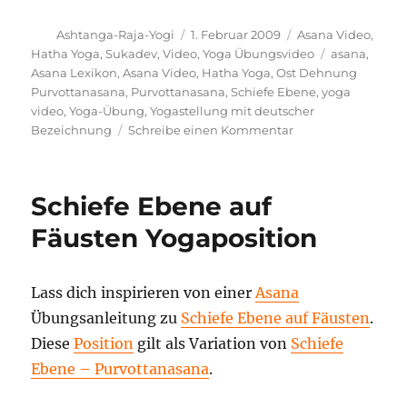
Autor
Veröffentlicht
Kategorien
Ashtanga-Raja-Yogi
1. Februar 2009
Asana Video
,
am
Schlagwörte
Hatha Yoga
,
Sukadev
,
Video
,
Yoga Übungsvideo
asana
,
Asana Lexikon
,
Asana Video
,
Hatha Yoga
,
Ost Dehnung
Purvottanasana
,
Purvottanasana
,
Schiefe Ebene
,
yoga
video
,
Yoga-Übung
,
Yogastellung mit deutscher
zu
Bezeichnung
Schreibe einen Kommentar
Ost
Dehnung
Purvottanasana
Schiefe Ebene auf
Yoga
Position
Fäusten Yogaposition
–
Video
Lass dich inspirieren von einer
Asana
Übungsanleitung zu
Schiefe Ebene auf Fäusten
.
Diese
Position
gilt als Variation von
Schiefe
Ebene – Purvottanasana
.