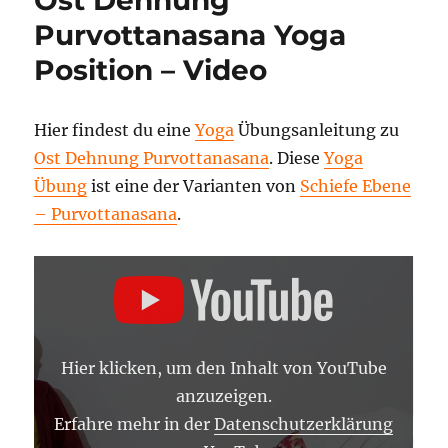
Purvottanasana Yoga
Position – Video
Hier findest du eine
Yoga
Übungsanleitung zu
Ost Dehnung Purvottanasana
. Diese
Yoga
Übung
ist eine der Varianten von
Schiefe Ebene
– Purvottanasana
.
„OST
DEHNUNG
PURVOTTANASANA
–
YOGA
ASANA
LEXIKON“
Hier klicken, um den Inhalt von YouTube
VON
YOUTUBE
anzuzeigen.
ANZEIGEN
Erfahre mehr in der
Datenschutzerklärung