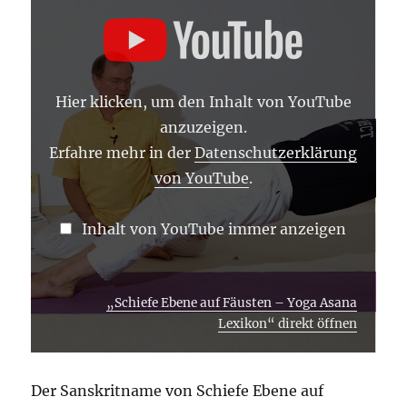
„SCHIEFE
EBENE
AUF
FÄUSTEN
–
YOGA
ASANA
Hier klicken, um den Inhalt von YouTube
LEXIKON“
VON
anzuzeigen.
YOUTUBE
ANZEIGEN
Erfahre mehr in der
Datenschutzerklärung
von YouTube
.
Inhalt von YouTube immer anzeigen
„Schiefe Ebene auf Fäusten – Yoga Asana
Lexikon“ direkt öffnen
Der Sanskritname von Schiefe Ebene auf