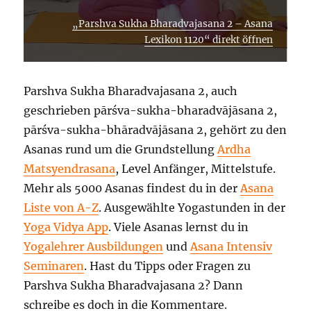
„Parshva Sukha Bharadvajasana 2 – Asana
Lexikon 1120“ direkt öffnen
Parshva Sukha Bharadvajasana 2, auch
geschrieben pārśva-sukha-bharadvājāsana 2,
pārśva-sukha-bhāradvājāsana 2, gehört zu den
Asanas rund um die Grundstellung
Ardha
Matsyendrasana
, Level Anfänger, Mittelstufe.
Mehr als 5000 Asanas findest du in der
Asana
Liste von A-Z
. Ausgewählte Yogastunden in der
Yoga Vidya App
. Viele Asanas lernst du in
Yogalehrer Ausbildungen
und
Asana Intensiv
Seminaren
. Hast du Tipps oder Fragen zu
Parshva Sukha Bharadvajasana 2? Dann
schreibe es doch in die Kommentare.