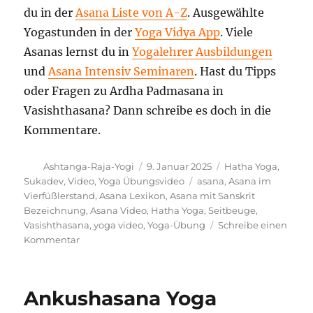
du in der
Asana Liste von A-Z
. Ausgewählte
Yogastunden in der
Yoga Vidya App
. Viele
Asanas lernst du in
Yogalehrer Ausbildungen
und
Asana Intensiv Seminaren
. Hast du Tipps
oder Fragen zu Ardha Padmasana in
Vasishthasana? Dann schreibe es doch in die
Kommentare.
Autor
Veröffentlicht
Kategorien
Ashtanga-Raja-Yogi
9. Januar 2025
Hatha Yoga
,
am
Schlagwörter
Sukadev
,
Video
,
Yoga Übungsvideo
asana
,
Asana im
Vierfüßlerstand
,
Asana Lexikon
,
Asana mit Sanskrit
Bezeichnung
,
Asana Video
,
Hatha Yoga
,
Seitbeuge
,
Vasishthasana
,
yoga video
,
Yoga-Übung
Schreibe einen
zu
Kommentar
Ardha
Padmasana
in
Ankushasana Yoga
Vasishthasana
Yoga