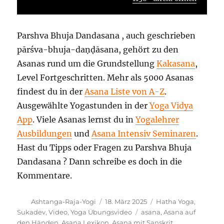
Parshva Bhuja Dandasana , auch geschrieben
pārśva-bhuja-daṇḍāsana, gehört zu den
Asanas rund um die Grundstellung
Kakasana
,
Level Fortgeschritten. Mehr als 5000 Asanas
findest du in der
Asana Liste von A-Z
.
Ausgewählte Yogastunden in der
Yoga Vidya
App
. Viele Asanas lernst du in
Yogalehrer
Ausbildungen
und
Asana Intensiv Seminaren
.
Hast du Tipps oder Fragen zu Parshva Bhuja
Dandasana ? Dann schreibe es doch in die
Kommentare.
Autor
Veröffentlicht
Kategorien
Ashtanga-Raja-Yogi
18. März 2025
Hatha Yoga
,
am
Schlagwörter
Sukadev
,
Video
,
Yoga Übungsvideo
asana
,
Asana auf
den Händen
,
Asana Lexikon
,
Asana mit Sanskrit