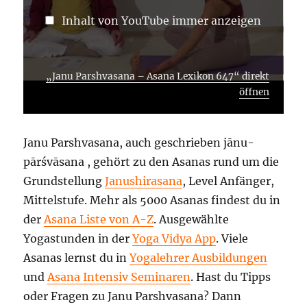
Inhalt von YouTube immer anzeigen
„Janu Parshvasana – Asana Lexikon 647“ direkt
öffnen
Janu Parshvasana, auch geschrieben jānu-
pārśvāsana , gehört zu den Asanas rund um die
Grundstellung
Janushirasana
, Level Anfänger,
Mittelstufe. Mehr als 5000 Asanas findest du in
der
Asana Liste von A-Z
. Ausgewählte
Yogastunden in der
Yoga Vidya App
. Viele
Asanas lernst du in
Yogalehrer Ausbildungen
und
Asana Intensiv Seminaren
. Hast du Tipps
oder Fragen zu Janu Parshvasana? Dann