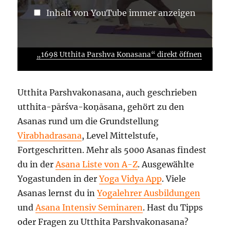
Inhalt von YouTube immer anzeigen
„1698 Utthita Parshva Konasana“ direkt öffnen
Utthita Parshvakonasana, auch geschrieben
utthita-pārśva-koṇāsana, gehört zu den
Asanas rund um die Grundstellung
Virabhadrasana
, Level Mittelstufe,
Fortgeschritten. Mehr als 5000 Asanas findest
du in der
Asana Liste von A-Z
. Ausgewählte
Yogastunden in der
Yoga Vidya App
. Viele
Asanas lernst du in
Yogalehrer Ausbildungen
und
Asana Intensiv Seminaren
. Hast du Tipps
oder Fragen zu Utthita Parshvakonasana?