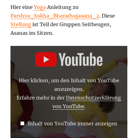
Hier eine
Yoga
Anleitung zu
Parshva_Sukha_Bharadvajasana_2
. Diese
Stellung
ist Teil der Gruppen Seitbeugen,
Asanas im Sitzen.
„PARSHVA
SUKHA
BHARADVAJASANA
2
–
ASANA
LEXIKON
Hier klicken, um den Inhalt von YouTube
1120“
VON
anzuzeigen.
YOUTUBE
ANZEIGEN
Erfahre mehr in der
Datenschutzerklärung
von YouTube
.
Inhalt von YouTube immer anzeigen