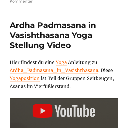
zu
Kommentar
Parshva
Vrikshasana
Yoga
Ardha Padmasana in
Vidya
Anleitung
Vasishthasana Yoga
–
Stellung Video
Video
Hier findest du eine
Yoga
Anleitung zu
Ardha_Padmasana_in_Vasishthasana
. Diese
Yogaposition
ist Teil der Gruppen Seitbeugen,
Asanas im Vierfüßlerstand.
„2813
ARDHA
PADMASANA
IN
VASISHTHASANA“
VON
YOUTUBE