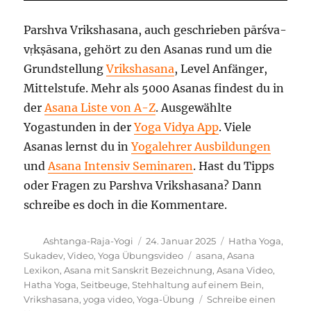
Parshva Vrikshasana, auch geschrieben pārśva-
vṛkṣāsana, gehört zu den Asanas rund um die
Grundstellung
Vrikshasana
, Level Anfänger,
Mittelstufe. Mehr als 5000 Asanas findest du in
der
Asana Liste von A-Z
. Ausgewählte
Yogastunden in der
Yoga Vidya App
. Viele
Asanas lernst du in
Yogalehrer Ausbildungen
und
Asana Intensiv Seminaren
. Hast du Tipps
oder Fragen zu Parshva Vrikshasana? Dann
schreibe es doch in die Kommentare.
Autor
Veröffentlicht
Kategorien
Ashtanga-Raja-Yogi
24. Januar 2025
Hatha Yoga
,
am
Schlagwörter
Sukadev
,
Video
,
Yoga Übungsvideo
asana
,
Asana
Lexikon
,
Asana mit Sanskrit Bezeichnung
,
Asana Video
,
Hatha Yoga
,
Seitbeuge
,
Stehhaltung auf einem Bein
,
Vrikshasana
,
yoga video
,
Yoga-Übung
Schreibe einen