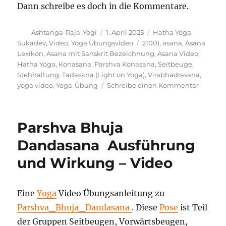
Dann schreibe es doch in die Kommentare.
Autor
Veröffentlicht
Kategorien
Ashtanga-Raja-Yogi
1. April 2025
Hatha Yoga
,
am
Schlagwörter
Sukadev
,
Video
,
Yoga Übungsvideo
2100)
,
asana
,
Asana
Lexikon
,
Asana mit Sanskrit Bezeichnung
,
Asana Video
,
Hatha Yoga
,
Konasana
,
Parshva Konasana
,
Seitbeuge
,
Stehhaltung
,
Tadasana (Light on Yoga)
,
Virabhadrasana
,
zu
yoga video
,
Yoga-Übung
Schreibe einen Kommentar
Utthita
Parshva
Yoga
Parshva Bhuja
Stellun
Dandasana Ausführung
und Wirkung – Video
Eine
Yoga
Video Übungsanleitung zu
Parshva_Bhuja_Dandasana
. Diese
Pose
ist Teil
der Gruppen Seitbeugen, Vorwärtsbeugen,