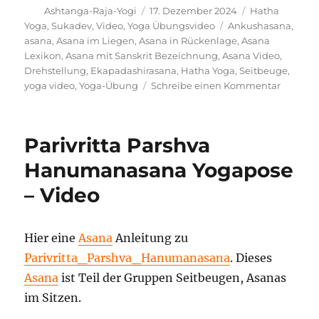
Autor
Veröffentlicht
Kategorien
Ashtanga-Raja-Yogi
17. Dezember 2024
Hatha
am
Schlagwörter
Yoga
,
Sukadev
,
Video
,
Yoga Übungsvideo
Ankushasana
,
asana
,
Asana im Liegen
,
Asana in Rückenlage
,
Asana
Lexikon
,
Asana mit Sanskrit Bezeichnung
,
Asana Video
,
Drehstellung
,
Ekapadashirasana
,
Hatha Yoga
,
Seitbeuge
,
zu
yoga video
,
Yoga-Übung
Schreibe einen Kommentar
Ankush
Yoga
Position
Parivritta Parshva
–
Video
Hanumanasana Yogapose
– Video
Hier eine
Asana
Anleitung zu
Parivritta_Parshva_Hanumanasana
. Dieses
Asana
ist Teil der Gruppen Seitbeugen, Asanas
im Sitzen.