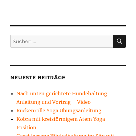
SU
Suchen
nach:
NEUESTE BEITRÄGE
Nach unten gerichtete Hundehaltung
Anleitung und Vortrag – Video
Rückenrolle Yoga Übungsanleitung
Kobra mit kreisförmigem Atem Yoga
Position
Geschlossene Winkelhaltung im Sitz mit