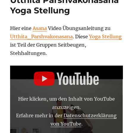
Yoga Stellung
Hier eine
Asana
Video Übungsanleitung zu
Utthita_Parshvakonasana
. Diese
Yoga Stellung
ist Teil der Gruppen Seitbeugen,
Stehhaltungen.
„1698
UTTHITA
PARSHVA
KONASANA“
VON
YOUTUBE
ANZEIGEN
Hier klicken, um den Inhalt von YouTube
anzuzeigen.
Erfahre mehr in der
Datenschutzerklärung
von YouTube
.