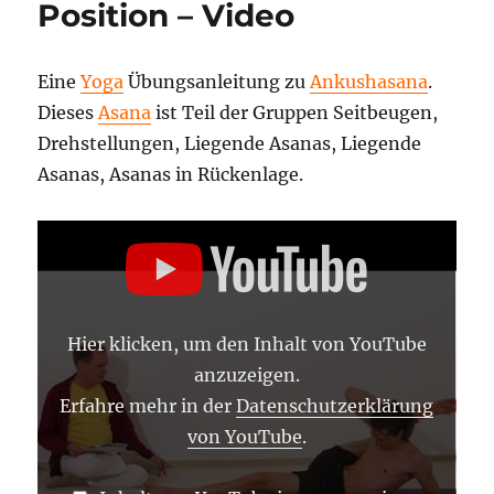
Position – Video
Stellung
Video
Eine
Yoga
Übungsanleitung zu
Ankushasana
.
Dieses
Asana
ist Teil der Gruppen Seitbeugen,
Drehstellungen, Liegende Asanas, Liegende
Asanas, Asanas in Rückenlage.
„ANKUSHASANA
–
ASANA
LEXIKON
39“
VON
YOUTUBE
Hier klicken, um den Inhalt von YouTube
ANZEIGEN
anzuzeigen.
Erfahre mehr in der
Datenschutzerklärung
von YouTube
.