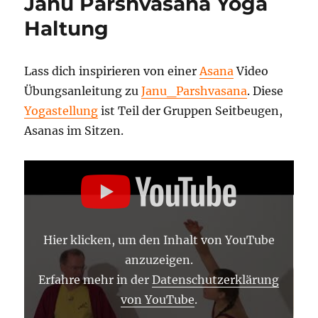
Janu Parshvasana Yoga
Haltung
Lass dich inspirieren von einer
Asana
Video
Übungsanleitung zu
Janu_Parshvasana
. Diese
Yogastellung
ist Teil der Gruppen Seitbeugen,
Asanas im Sitzen.
„JANU
PARSHVASANA
–
ASANA
LEXIKON
647“
VON
Hier klicken, um den Inhalt von YouTube
YOUTUBE
ANZEIGEN
anzuzeigen.
Erfahre mehr in der
Datenschutzerklärung
von YouTube
.