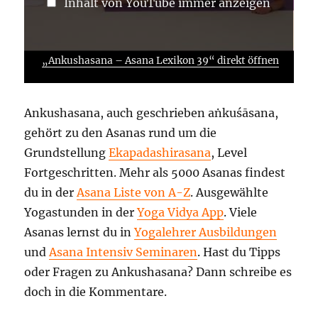
Inhalt von YouTube immer anzeigen
„Ankushasana – Asana Lexikon 39“ direkt öffnen
Ankushasana, auch geschrieben aṅkuśāsana,
gehört zu den Asanas rund um die
Grundstellung
Ekapadashirasana
, Level
Fortgeschritten. Mehr als 5000 Asanas findest
du in der
Asana Liste von A-Z
. Ausgewählte
Yogastunden in der
Yoga Vidya App
. Viele
Asanas lernst du in
Yogalehrer Ausbildungen
und
Asana Intensiv Seminaren
. Hast du Tipps
oder Fragen zu Ankushasana? Dann schreibe es
doch in die Kommentare.