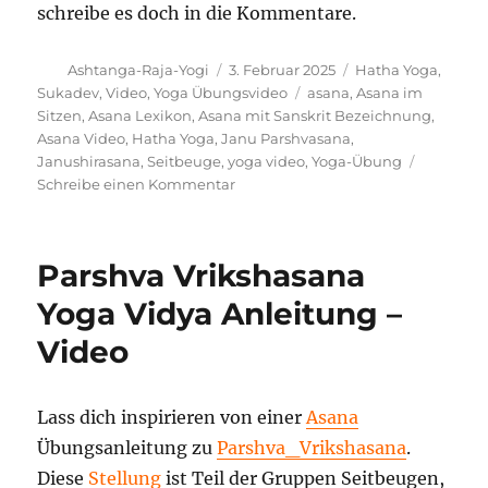
schreibe es doch in die Kommentare.
Autor
Veröffentlicht
Kategorien
Ashtanga-Raja-Yogi
3. Februar 2025
Hatha Yoga
,
am
Schlagwörter
Sukadev
,
Video
,
Yoga Übungsvideo
asana
,
Asana im
Sitzen
,
Asana Lexikon
,
Asana mit Sanskrit Bezeichnung
,
Asana Video
,
Hatha Yoga
,
Janu Parshvasana
,
Janushirasana
,
Seitbeuge
,
yoga video
,
Yoga-Übung
zu
Schreibe einen Kommentar
Janu
Parshvasana
Yoga
Parshva Vrikshasana
Haltung
Yoga Vidya Anleitung –
Video
Lass dich inspirieren von einer
Asana
Übungsanleitung zu
Parshva_Vrikshasana
.
Diese
Stellung
ist Teil der Gruppen Seitbeugen,