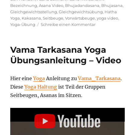
Bezeichnung
,
Asana Video
,
Bhujadandasana
,
Bhujasana
,
Gleichgewichtsstellung
,
Gleichgewichtsübung
,
Hatha
Yoga
,
Kakasana
,
Seitbeuge
,
Vorwärtsbeuge
,
yoga video
,
zu
Yoga-Übung
Schreibe einen Kommentar
Parshva
Bhuja
Dandasana
Vama Tarkasana Yoga
Ausführung
und
Übungsanleitung – Video
Wirkung
–
Video
Hier eine
Yoga
Anleitung zu
Vama_Tarkasana
.
Diese
Yoga Haltung
ist Teil der Gruppen
Seitbeugen, Asanas im Sitzen.
„1727
VAMA
TARKASANA“
VON
YOUTUBE
ANZEIGEN