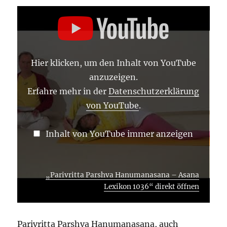
„PARIVRITTA
PARSHVA
HANUMANASANA
–
ASANA
LEXIKON
1036“
Hier klicken, um den Inhalt von YouTube
VON
YOUTUBE
anzuzeigen.
ANZEIGEN
Erfahre mehr in der
Datenschutzerklärung
von YouTube
.
Inhalt von YouTube immer anzeigen
„Parivritta Parshva Hanumanasana – Asana
Lexikon 1036“ direkt öffnen
Parivritta Parshva Hanumanasana, auch