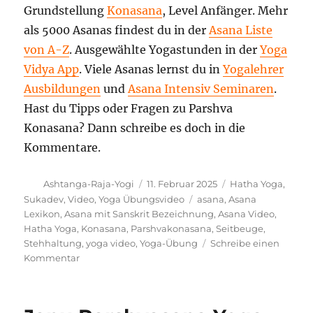
Grundstellung
Konasana
, Level Anfänger. Mehr
als 5000 Asanas findest du in der
Asana Liste
von A-Z
. Ausgewählte Yogastunden in der
Yoga
Vidya App
. Viele Asanas lernst du in
Yogalehrer
Ausbildungen
und
Asana Intensiv Seminaren
.
Hast du Tipps oder Fragen zu Parshva
Konasana? Dann schreibe es doch in die
Kommentare.
Autor
Veröffentlicht
Kategorien
Ashtanga-Raja-Yogi
11. Februar 2025
Hatha Yoga
,
am
Schlagwörter
Sukadev
,
Video
,
Yoga Übungsvideo
asana
,
Asana
Lexikon
,
Asana mit Sanskrit Bezeichnung
,
Asana Video
,
Hatha Yoga
,
Konasana
,
Parshvakonasana
,
Seitbeuge
,
Stehhaltung
,
yoga video
,
Yoga-Übung
Schreibe einen
zu
Kommentar
Parshva
Konasana
Yogapose