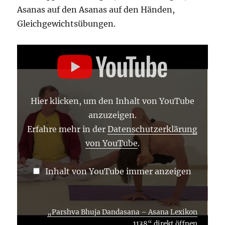
Asanas auf den Asanas auf den Händen,
Gleichgewichtsübungen.
„PARSHVA
BHUJA
DANDASANA
–
ASANA
LEXIKON
1138“
Hier klicken, um den Inhalt von YouTube
VON
YOUTUBE
anzuzeigen.
ANZEIGEN
Erfahre mehr in der
Datenschutzerklärung
von YouTube
.
Inhalt von YouTube immer anzeigen
„Parshva Bhuja Dandasana – Asana Lexikon
1138“ direkt öffnen