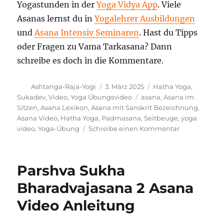
Yogastunden in der
Yoga Vidya App
. Viele
Asanas lernst du in
Yogalehrer Ausbildungen
und
Asana Intensiv Seminaren
. Hast du Tipps
oder Fragen zu Vama Tarkasana? Dann
schreibe es doch in die Kommentare.
Autor
Veröffentlicht
Kategorien
Ashtanga-Raja-Yogi
3. März 2025
Hatha Yoga
,
am
Schlagwörter
Sukadev
,
Video
,
Yoga Übungsvideo
asana
,
Asana im
Sitzen
,
Asana Lexikon
,
Asana mit Sanskrit Bezeichnung
,
Asana Video
,
Hatha Yoga
,
Padmasana
,
Seitbeuge
,
yoga
zu
video
,
Yoga-Übung
Schreibe einen Kommentar
Vama
Tarkasana
Yoga
Parshva Sukha
Übungsanlei
–
Bharadvajasana 2 Asana
Video
Video Anleitung