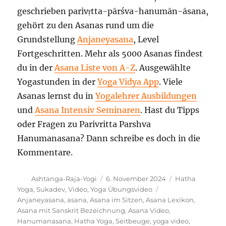
geschrieben parivṛtta-pārśva-hanumān-āsana,
gehört zu den Asanas rund um die
Grundstellung
Anjaneyasana
, Level
Fortgeschritten. Mehr als 5000 Asanas findest
du in der
Asana Liste von A-Z
. Ausgewählte
Yogastunden in der
Yoga Vidya App
. Viele
Asanas lernst du in
Yogalehrer Ausbildungen
und
Asana Intensiv Seminaren
. Hast du Tipps
oder Fragen zu Parivritta Parshva
Hanumanasana? Dann schreibe es doch in die
Kommentare.
Autor
Veröffentlicht
Kategorien
Ashtanga-Raja-Yogi
6. November 2024
Hatha
am
Schlagwörter
Yoga
,
Sukadev
,
Video
,
Yoga Übungsvideo
Anjaneyasana
,
asana
,
Asana im Sitzen
,
Asana Lexikon
,
Asana mit Sanskrit Bezeichnung
,
Asana Video
,
Hanumanasana
,
Hatha Yoga
,
Seitbeuge
,
yoga video
,