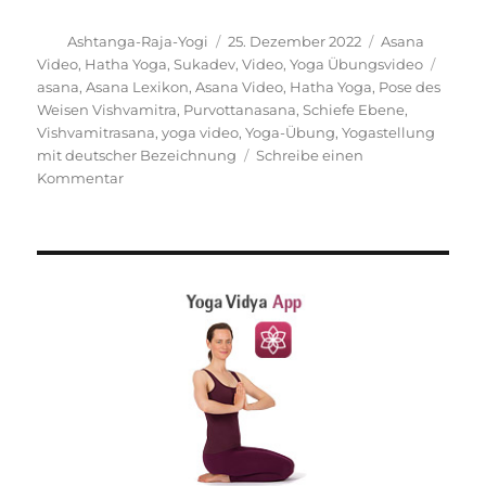
Autor
Veröffentlicht
Kategorien
Ashtanga-Raja-Yogi
25. Dezember 2022
Asana
am
Schla
Video
,
Hatha Yoga
,
Sukadev
,
Video
,
Yoga Übungsvideo
asana
,
Asana Lexikon
,
Asana Video
,
Hatha Yoga
,
Pose des
Weisen Vishvamitra
,
Purvottanasana
,
Schiefe Ebene
,
Vishvamitrasana
,
yoga video
,
Yoga-Übung
,
Yogastellung
mit deutscher Bezeichnung
Schreibe einen
zu
Kommentar
Pose
des
Weisen
Vishvamitra
Yogastellung
Anleitung
und
Wirkung