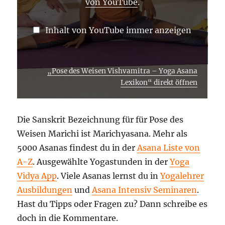
von YouTube
.
Inhalt von YouTube immer anzeigen
„Pose des Weisen Vishvamitra – Yoga Asana
Lexikon“ direkt öffnen
Die Sanskrit Bezeichnung für für Pose des
Weisen Marichi ist Marichyasana. Mehr als
5000 Asanas findest du in der
Asana Liste von
A-Z
. Ausgewählte Yogastunden in der
Yoga
Vidya App
. Viele Asanas lernst du in
Yogalehrer
Ausbildungen
und
Asana Intensiv Seminaren
.
Hast du Tipps oder Fragen zu? Dann schreibe es
doch in die Kommentare.