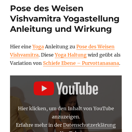
Pose des Weisen
Vishvamitra Yogastellung
Anleitung und Wirkung
Hier eine
Yoga
Anleitung zu
Pose des Weisen
Vishvamitra
. Diese
Yoga Haltung
wird geübt als
Variation von
Schiefe Ebene – Purvottanasana
.
„POSE
DES
WEISEN
VISHVAMITRA
–
YOGA
ASANA
Hier klicken, um den Inhalt von YouTube
LEXIKON“
VON
anzuzeigen.
YOUTUBE
ANZEIGEN
Erfahre mehr in der
Datenschutzerklärung