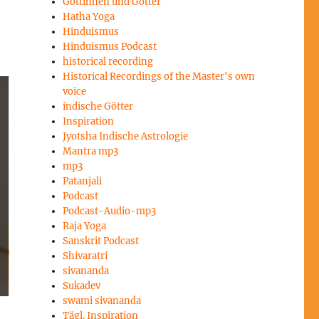
Göttinnen und Götter
Hatha Yoga
Hinduismus
Hinduismus Podcast
historical recording
Historical Recordings of the Master's own
voice
indische Götter
Inspiration
Jyotsha Indische Astrologie
Mantra mp3
mp3
Patanjali
Podcast
Podcast-Audio-mp3
Raja Yoga
Sanskrit Podcast
Shivaratri
sivananda
Sukadev
swami sivananda
Tägl. Inspiration