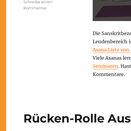
Schreibe einen
zu
Kommentar
Rückenrolle
Yoga
Übungsanleitung
Die Sanskritbez
Lendenbereich is
Asana Liste von
Viele Asanas ler
Seminaren
. Has
Kommentare.
Rücken-Rolle Au