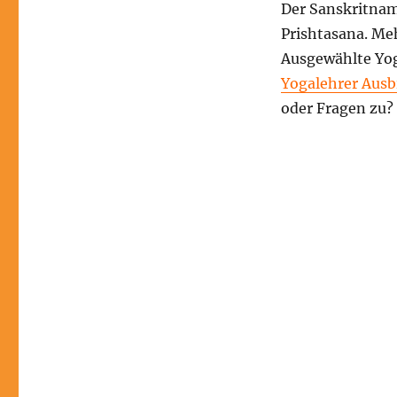
und
Der Sanskritna
Wirkung
Prishtasana. Meh
Ausgewählte Yo
Yogalehrer Ausb
oder Fragen zu?