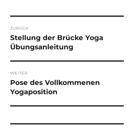
A
L
T
Beitragsnavigation
E
R
ZURÜCK
N
Stellung der Brücke Yoga
Vorheriger
A
Beitrag:
Übungsanleitung
T
I
V
E
:
WEITER
Pose des Vollkommenen
Nächster
Beitrag:
Yogaposition