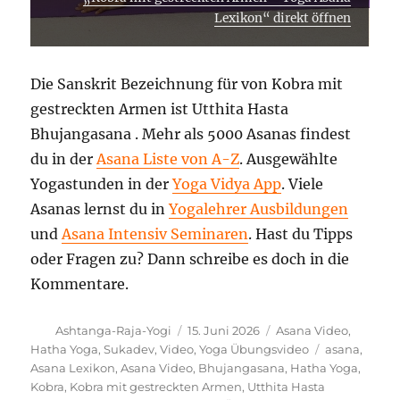
Lexikon“ direkt öffnen
Die Sanskrit Bezeichnung für von Kobra mit
gestreckten Armen ist Utthita Hasta
Bhujangasana . Mehr als 5000 Asanas findest
du in der
Asana Liste von A-Z
. Ausgewählte
Yogastunden in der
Yoga Vidya App
. Viele
Asanas lernst du in
Yogalehrer Ausbildungen
und
Asana Intensiv Seminaren
. Hast du Tipps
oder Fragen zu? Dann schreibe es doch in die
Kommentare.
Autor
Veröffentlicht
Kategorien
Ashtanga-Raja-Yogi
15. Juni 2026
Asana Video
,
am
Schlagwörte
Hatha Yoga
,
Sukadev
,
Video
,
Yoga Übungsvideo
asana
,
Asana Lexikon
,
Asana Video
,
Bhujangasana
,
Hatha Yoga
,
Kobra
,
Kobra mit gestreckten Armen
,
Utthita Hasta