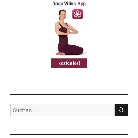
SU
Suchen
nach: