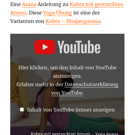
Eine
Asana
Anleitung zu
Kobra mit gestreckten
Armen
. Diese
Yoga Übung
ist eine der
Varianten von
Kobra – Bhujangasana
.
„KOBRA
MIT
GESTRECKTEN
ARMEN
–
YOGA
ASANA
Hier klicken, um den Inhalt von YouTube
LEXIKON“
VON
anzuzeigen.
YOUTUBE
ANZEIGEN
Erfahre mehr in der
Datenschutzerklärung
von YouTube
.
Inhalt von YouTube immer anzeigen
„Kobra mit gestreckten Armen – Yoga Asana