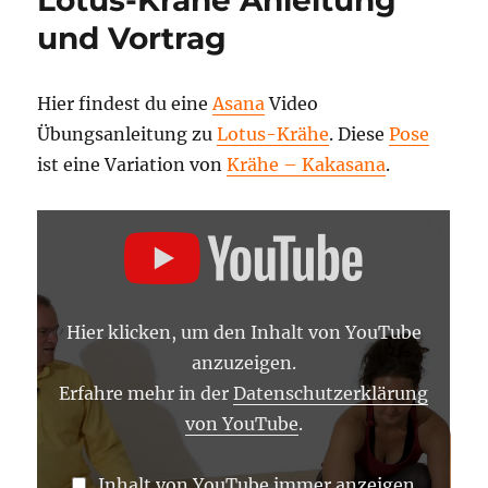
und Vortrag
Hier findest du eine
Asana
Video
Übungsanleitung zu
Lotus-Krähe
. Diese
Pose
ist eine Variation von
Krähe – Kakasana
.
„KRÄHE
IM
LOTUS
–
LOTUS-
KRÄHE
–
Hier klicken, um den Inhalt von YouTube
YOGA
ASANA
anzuzeigen.
LEXIKON“
VON
Erfahre mehr in der
Datenschutzerklärung
YOUTUBE
von YouTube
.
ANZEIGEN
Inhalt von YouTube immer anzeigen