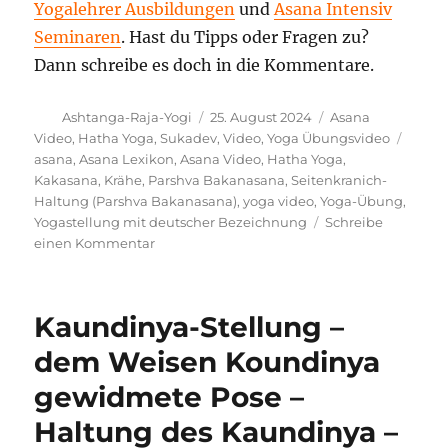
Yogalehrer Ausbildungen
und
Asana Intensiv
Seminaren
. Hast du Tipps oder Fragen zu?
Dann schreibe es doch in die Kommentare.
Autor
Veröffentlicht
Kategorien
Ashtanga-Raja-Yogi
25. August 2024
Asana
am
Schla
Video
,
Hatha Yoga
,
Sukadev
,
Video
,
Yoga Übungsvideo
asana
,
Asana Lexikon
,
Asana Video
,
Hatha Yoga
,
Kakasana
,
Krähe
,
Parshva Bakanasana
,
Seitenkranich-
Haltung (Parshva Bakanasana)
,
yoga video
,
Yoga-Übung
,
Yogastellung mit deutscher Bezeichnung
Schreibe
zu
einen Kommentar
Seitenkranich-
Haltung
(Parshva
Kaundinya-Stellung –
Bakanasana)
Ausführung
dem Weisen Koundinya
und
gewidmete Pose –
Wirkung
Haltung des Kaundinya –