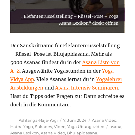
„Elefantenrüsselstellung – Rüssel-Pose – Yoga
Asana Lexikon“ direkt öffnen
Der Sanskritname für Elefantenrüsselstellung
– Rüssel-Pose ist Bhujapidasana. Mehr als
5000 Asanas findest du in der
Asana Liste von
A-Z
. Ausgewählte Yogastunden in der
Yoga
Vidya App
. Viele Asanas lernst du in
Yogalehrer
Ausbildungen
und
Asana Intensiv Seminaren
.
Hast du Tipps oder Fragen zu? Dann schreibe es
doch in die Kommentare.
Autor
Veröffentlicht
Kategorien
Ashtanga-Raja-Yogi
7. Juni 2024
Asana Video
,
am
Schlagwörte
Hatha Yoga
,
Sukadev
,
Video
,
Yoga Übungsvideo
asana
,
Asana Lexikon
,
Asana Video
,
Bhujapidasana
,