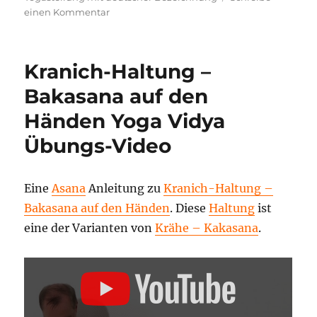
zu
einen Kommentar
Pose
der
Krähe
Kranich-Haltung –
Yogaposition
–
Bakasana auf den
Video
Händen Yoga Vidya
Übungs-Video
Eine
Asana
Anleitung zu
Kranich-Haltung –
Bakasana auf den Händen
. Diese
Haltung
ist
eine der Varianten von
Krähe – Kakasana
.
„KRANICH-
HALTUNG
–
BAKASANA
AUF