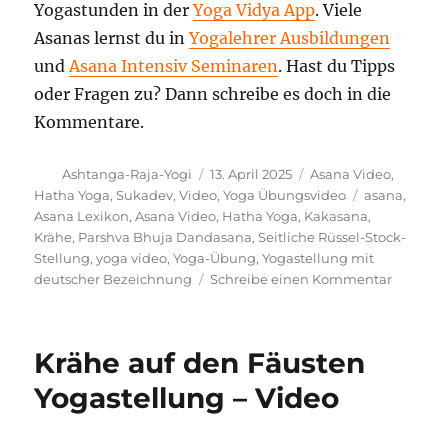
Yogastunden in der
Yoga Vidya App
. Viele
Asanas lernst du in
Yogalehrer Ausbildungen
und
Asana Intensiv Seminaren
. Hast du Tipps
oder Fragen zu? Dann schreibe es doch in die
Kommentare.
Autor
Veröffentlicht
Kategorien
Ashtanga-Raja-Yogi
13. April 2025
Asana Video
,
am
Schlagwörte
Hatha Yoga
,
Sukadev
,
Video
,
Yoga Übungsvideo
asana
,
Asana Lexikon
,
Asana Video
,
Hatha Yoga
,
Kakasana
,
Krähe
,
Parshva Bhuja Dandasana
,
Seitliche Rüssel-Stock-
Stellung
,
yoga video
,
Yoga-Übung
,
Yogastellung mit
zu
deutscher Bezeichnung
Schreibe einen Kommentar
Seitlich
Rüssel-
Stock-
Krähe auf den Fäusten
Stellung
Yogaste
Yogastellung – Video
Anleitu
und
Wirkun