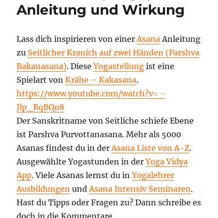
Anleitung und Wirkung
Vidya
Übungs
Video
Lass dich inspirieren von einer
Asana
Anleitung
zu
Seitlicher Kranich auf zwei Händen (Parshva
Bakanasana)
. Diese
Yogastellung
ist eine
Spielart von
Krähe – Kakasana
.
https://www.youtube.com/watch?v= -
Jlp_RqBQo8
Der Sanskritname von Seitliche schiefe Ebene
ist Parshva Purvottanasana. Mehr als 5000
Asanas findest du in der
Asana Liste von A-Z
.
Ausgewählte Yogastunden in der
Yoga Vidya
App
. Viele Asanas lernst du in
Yogalehrer
Ausbildungen
und
Asana Intensiv Seminaren
.
Hast du Tipps oder Fragen zu? Dann schreibe es
doch in die Kommentare.