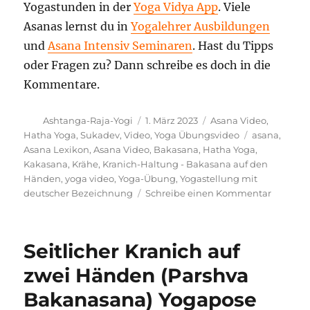
Yogastunden in der
Yoga Vidya App
. Viele
Asanas lernst du in
Yogalehrer Ausbildungen
und
Asana Intensiv Seminaren
. Hast du Tipps
oder Fragen zu? Dann schreibe es doch in die
Kommentare.
Autor
Veröffentlicht
Kategorien
Ashtanga-Raja-Yogi
1. März 2023
Asana Video
,
am
Schlagwörte
Hatha Yoga
,
Sukadev
,
Video
,
Yoga Übungsvideo
asana
,
Asana Lexikon
,
Asana Video
,
Bakasana
,
Hatha Yoga
,
Kakasana
,
Krähe
,
Kranich-Haltung - Bakasana auf den
Händen
,
yoga video
,
Yoga-Übung
,
Yogastellung mit
zu
deutscher Bezeichnung
Schreibe einen Kommentar
Kranich-
Haltung
–
Seitlicher Kranich auf
Bakasa
auf
zwei Händen (Parshva
den
Bakanasana) Yogapose
Händen
Yoga