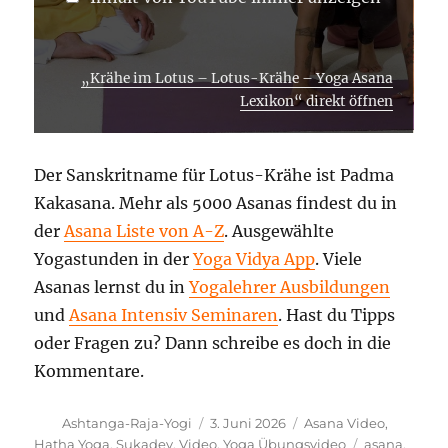
„Krähe im Lotus – Lotus-Krähe – Yoga Asana
Lexikon“ direkt öffnen
Der Sanskritname für Lotus-Krähe ist Padma
Kakasana. Mehr als 5000 Asanas findest du in
der
Asana Liste von A-Z
. Ausgewählte
Yogastunden in der
Yoga Vidya App
. Viele
Asanas lernst du in
Yogalehrer Ausbildungen
und
Asana Intensiv Seminaren
. Hast du Tipps
oder Fragen zu? Dann schreibe es doch in die
Kommentare.
Autor
Veröffentlicht
Kategorien
Ashtanga-Raja-Yogi
3. Juni 2026
Asana Video
,
am
Schlagwörte
Hatha Yoga
,
Sukadev
,
Video
,
Yoga Übungsvideo
asana
,