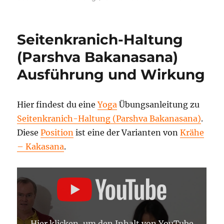
Krähe
auf
den
Seitenkranich-Haltung
Fäusten
Yogaste
(Parshva Bakanasana)
–
Ausführung und Wirkung
Video
Hier findest du eine
Yoga
Übungsanleitung zu
Seitenkranich-Haltung (Parshva Bakanasana)
.
Diese
Position
ist eine der Varianten von
Krähe
– Kakasana
.
„SEITENKRANICH-
HALTUNG
(PARSHVA
BAKANASANA)
–
YOGA
ASANA
Hier klicken, um den Inhalt von YouTube