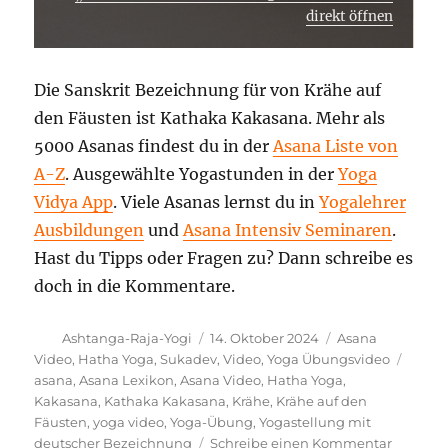
direkt öffnen
Die Sanskrit Bezeichnung für von Krähe auf
den Fäusten ist Kathaka Kakasana. Mehr als
5000 Asanas findest du in der
Asana Liste von
A-Z
. Ausgewählte Yogastunden in der
Yoga
Vidya App
. Viele Asanas lernst du in
Yogalehrer
Ausbildungen
und
Asana Intensiv Seminaren
.
Hast du Tipps oder Fragen zu? Dann schreibe es
doch in die Kommentare.
Autor
Veröffentlicht
Kategorien
Ashtanga-Raja-Yogi
14. Oktober 2024
Asana
am
Schla
Video
,
Hatha Yoga
,
Sukadev
,
Video
,
Yoga Übungsvideo
asana
,
Asana Lexikon
,
Asana Video
,
Hatha Yoga
,
Kakasana
,
Kathaka Kakasana
,
Krähe
,
Krähe auf den
Fäusten
,
yoga video
,
Yoga-Übung
,
Yogastellung mit
zu
deutscher Bezeichnung
Schreibe einen Kommentar