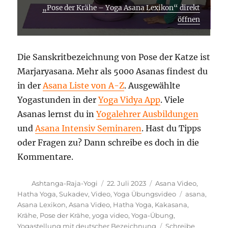
„Pose der Krähe – Yoga Asana Lexikon“ direkt
öffnen
Die Sanskritbezeichnung von Pose der Katze ist
Marjaryasana. Mehr als 5000 Asanas findest du
in der
Asana Liste von A-Z
. Ausgewählte
Yogastunden in der
Yoga Vidya App
. Viele
Asanas lernst du in
Yogalehrer Ausbildungen
und
Asana Intensiv Seminaren
. Hast du Tipps
oder Fragen zu? Dann schreibe es doch in die
Kommentare.
Autor
Veröffentlicht
Kategorien
Ashtanga-Raja-Yogi
22. Juli 2023
Asana Video
,
am
Schlagwörte
Hatha Yoga
,
Sukadev
,
Video
,
Yoga Übungsvideo
asana
,
Asana Lexikon
,
Asana Video
,
Hatha Yoga
,
Kakasana
,
Krähe
,
Pose der Krähe
,
yoga video
,
Yoga-Übung
,
Yogastellung mit deutscher Bezeichnung
Schreibe