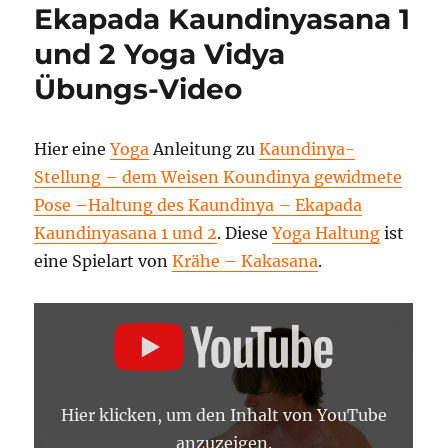
Ekapada Kaundinyasana 1
und 2 Yoga Vidya
Übungs-Video
Hier eine
Yoga
Anleitung zu
Kaundinya-
Stellung – dem Weisen Koundinya gewidmete
Pose –Haltung des Kaundinya – Ekapada
Kaundinyasana 1 und 2
. Diese
Yoga Haltung
ist
eine Spielart von
Krähe – Kakasana
.
„KAUNDINYA
STELLUNG
DEM
WEISEN
KAUNDINYA
GEWIDMETE
POSE
Hier klicken, um den Inhalt von YouTube
EKAPADA
KAUNDINYASANA
anzuzeigen.