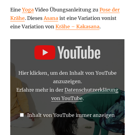
Eine
Yoga
Video Übungsanleitung zu
Pose der
Krähe
. Dieses
Asana
ist eine Variation vonist
eine Variation von
Krähe – Kakasana
.
„POSE
DER
KRÄHE
–
YOGA
ASANA
LEXIKON“
Hier klicken, um den Inhalt von YouTube
VON
YOUTUBE
anzuzeigen.
ANZEIGEN
Erfahre mehr in der
Datenschutzerklärung
von YouTube
.
Inhalt von YouTube immer anzeigen