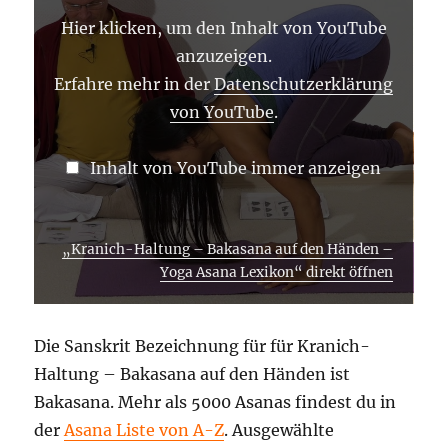
DEN
HÄNDEN
Hier klicken, um den Inhalt von YouTube
–
YOGA
anzuzeigen.
ASANA
LEXIKON“
Erfahre mehr in der
Datenschutzerklärung
VON
von YouTube
.
YOUTUBE
ANZEIGEN
Inhalt von YouTube immer anzeigen
„Kranich-Haltung – Bakasana auf den Händen –
Yoga Asana Lexikon“ direkt öffnen
Die Sanskrit Bezeichnung für für Kranich-
Haltung – Bakasana auf den Händen ist
Bakasana. Mehr als 5000 Asanas findest du in
der
Asana Liste von A-Z
. Ausgewählte