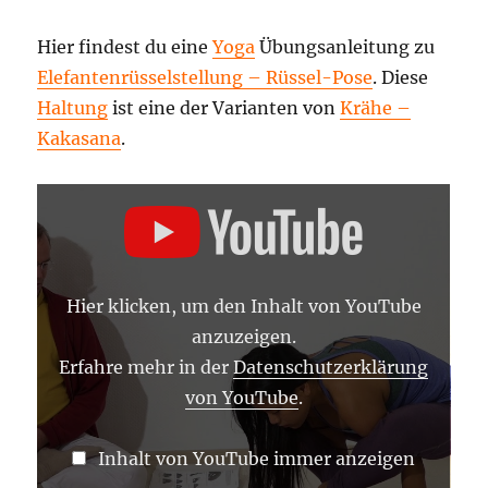
gewidmete
Pose
Hier findest du eine
Yoga
Übungsanleitung zu
–
Elefantenrüsselstellung – Rüssel-Pose
. Diese
Haltung
des
Haltung
ist eine der Varianten von
Krähe –
Kaundinya
Kakasana
.
–
Ekapada
„ELEFANTENRÜSSELSTELLUNG
Kaundinyasana
–
1
RÜSSEL-
und
POSE
–
2
YOGA
Yoga
ASANA
Hier klicken, um den Inhalt von YouTube
Vidya
LEXIKON“
VON
Übungs-
anzuzeigen.
YOUTUBE
Video
ANZEIGEN
Erfahre mehr in der
Datenschutzerklärung
von YouTube
.
Inhalt von YouTube immer anzeigen