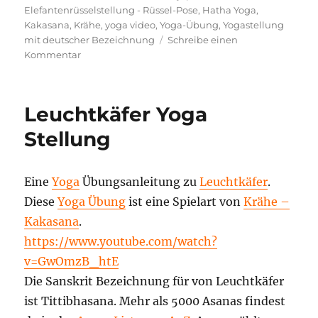
Elefantenrüsselstellung - Rüssel-Pose
,
Hatha Yoga
,
Kakasana
,
Krähe
,
yoga video
,
Yoga-Übung
,
Yogastellung
mit deutscher Bezeichnung
Schreibe einen
zu
Kommentar
Elefantenrüsselstellung
–
Rüssel-
Leuchtkäfer Yoga
Pose
Yogapose
Stellung
Eine
Yoga
Übungsanleitung zu
Leuchtkäfer
.
Diese
Yoga Übung
ist eine Spielart von
Krähe –
Kakasana
.
https://www.youtube.com/watch?
v=GwOmzB_htE
Die Sanskrit Bezeichnung für von Leuchtkäfer
ist Tittibhasana. Mehr als 5000 Asanas findest