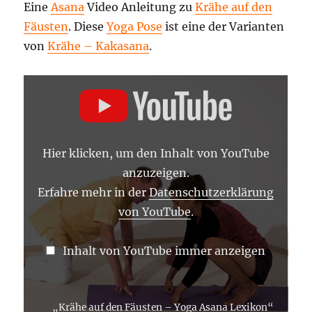
Eine
Asana
Video Anleitung zu
Krähe auf den
Fäusten
. Diese
Yoga Pose
ist eine der Varianten
von
Krähe – Kakasana
.
„KRÄHE
AUF
DEN
FÄUSTEN
–
YOGA
ASANA
Hier klicken, um den Inhalt von YouTube
LEXIKON“
VON
anzuzeigen.
YOUTUBE
ANZEIGEN
Erfahre mehr in der
Datenschutzerklärung
von YouTube
.
Inhalt von YouTube immer anzeigen
„Krähe auf den Fäusten – Yoga Asana Lexikon“