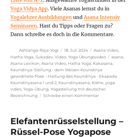
Liste von A-Z
. Ausgewählte Yogastunden in der
Yoga Vidya App
. Viele Asanas lernst du in
Yogalehrer Ausbildungen
und
Asana Intensiv
Seminaren
. Hast du Tipps oder Fragen zu?
Dann schreibe es doch in die Kommentare.
Autor
Veröffentlicht
Kategorien
Ashtanga-Raja-Yogi
18. Juli 2024
Asana Video
,
am
Schlagwörte
Hatha Yoga
,
Sukadev
,
Video
,
Yoga Übungsvideo
asana
,
Asana Lexikon
,
Asana Video
,
Hatha Yoga
,
Kakasana
,
Kaundinya-Stellung - dem Weisen Koundinya
gewidmete Pose --Haltung des Kaundinya - Ekapada
Kaundinyasana 1 und 2
,
Kaundinyasana
,
Krähe
,
yoga
video
,
Yoga-Übung
,
Yogastellung mit deutscher
zu
Bezeichnung
Schreibe einen Kommentar
Kaundinya-
Stellung
–
Elefantenrüsselstellung –
dem
Weisen
Rüssel-Pose Yogapose
Koundinya