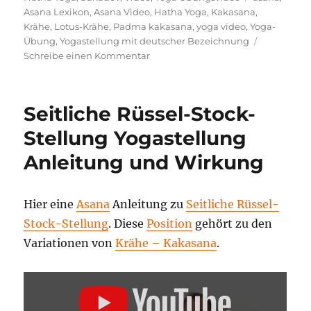
Asana Lexikon
,
Asana Video
,
Hatha Yoga
,
Kakasana
,
Krähe
,
Lotus-Krähe
,
Padma kakasana
,
yoga video
,
Yoga-
Übung
,
Yogastellung mit deutscher Bezeichnung
zu
Schreibe einen Kommentar
Lotus-
Krähe
Anleitung
Seitliche Rüssel-Stock-
und
Vortrag
Stellung Yogastellung
Anleitung und Wirkung
Hier eine
Asana
Anleitung zu
Seitliche Rüssel-
Stock-Stellung
. Diese
Position
gehört zu den
Variationen von
Krähe – Kakasana
.
„SEITLICHE
RÜSSEL-
STOCK-
STELLUNG