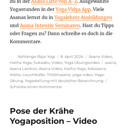
du in der
Asana Liste von A-Z
. Ausgewählte
Yogastunden in der
Yoga Vidya App
. Viele
Asanas lernst du in
Yogalehrer Ausbildungen
und
Asana Intensiv Seminaren
. Hast du Tipps
oder Fragen zu? Dann schreibe es doch in die
Kommentare.
Autor
Veröffentlicht
Kategorien
Ashtanga-Raja-Yogi
8. April 2024
Asana Video
,
am
Schlagwörte
Hatha Yoga
,
Sukadev
,
Video
,
Yoga Übungsvideo
asana
,
Asana Lexikon
,
Asana Video
,
Hatha Yoga
,
Kakasana
,
Krähe
,
Leuchtkäfer
,
Tittibhasana
,
yoga video
,
Yoga-
Übung
,
Yogastellung mit deutscher Bezeichnung
zu
Schreibe einen Kommentar
Leuchtkäfer
Yoga
Stellung
Pose der Krähe
Yogaposition – Video