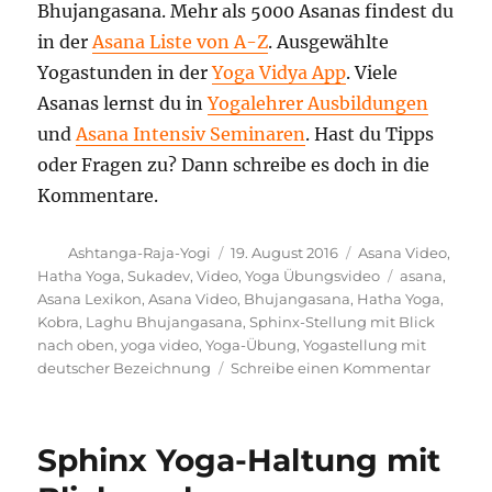
Bhujangasana. Mehr als 5000 Asanas findest du
in der
Asana Liste von A-Z
. Ausgewählte
Yogastunden in der
Yoga Vidya App
. Viele
Asanas lernst du in
Yogalehrer Ausbildungen
und
Asana Intensiv Seminaren
. Hast du Tipps
oder Fragen zu? Dann schreibe es doch in die
Kommentare.
Autor
Veröffentlicht
Kategorien
Ashtanga-Raja-Yogi
19. August 2016
Asana Video
,
am
Schlagwörte
Hatha Yoga
,
Sukadev
,
Video
,
Yoga Übungsvideo
asana
,
Asana Lexikon
,
Asana Video
,
Bhujangasana
,
Hatha Yoga
,
Kobra
,
Laghu Bhujangasana
,
Sphinx-Stellung mit Blick
nach oben
,
yoga video
,
Yoga-Übung
,
Yogastellung mit
zu
deutscher Bezeichnung
Schreibe einen Kommentar
Sphinx-
Stellung
mit
Sphinx Yoga-Haltung mit
Blick
nach