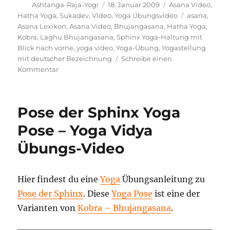
Autor
Veröffentlicht
Kategorien
Ashtanga-Raja-Yogi
18. Januar 2009
Asana Video
,
am
Schlagwörte
Hatha Yoga
,
Sukadev
,
Video
,
Yoga Übungsvideo
asana
,
Asana Lexikon
,
Asana Video
,
Bhujangasana
,
Hatha Yoga
,
Kobra
,
Laghu Bhujangasana
,
Sphinx Yoga-Haltung mit
Blick nach vorne
,
yoga video
,
Yoga-Übung
,
Yogastellung
mit deutscher Bezeichnung
Schreibe einen
zu
Kommentar
Sphinx
Yoga-
Haltung
Pose der Sphinx Yoga
mit
Blick
Pose – Yoga Vidya
nach
Übungs-Video
vorne
Anleitung
und
Vortrag
Hier findest du eine
Yoga
Übungsanleitung zu
Pose der Sphinx
. Diese
Yoga Pose
ist eine der
Varianten von
Kobra – Bhujangasana
.