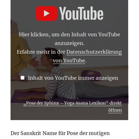
„POSE
DER
SPHINX
–
YOGA
ASANA
LEXIKON“
Hier klicken, um den Inhalt von YouTube
VON
YOUTUBE
anzuzeigen.
ANZEIGEN
Erfahre mehr in der
Datenschutzerklärung
von YouTube
.
Inhalt von YouTube immer anzeigen
„Pose der Sphinx – Yoga Asana Lexikon“ direkt
öffnen
Der Sanskrit Name für Pose der mutigen