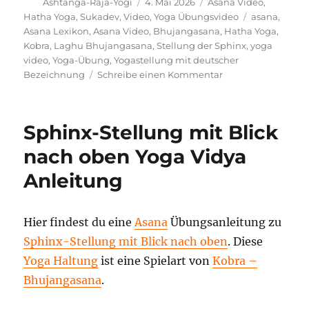
Autor
Veröffentlicht
Kategorien
Ashtanga-Raja-Yogi
4. Mai 2026
Asana Video
,
am
Schlagwörte
Hatha Yoga
,
Sukadev
,
Video
,
Yoga Übungsvideo
asana
,
Asana Lexikon
,
Asana Video
,
Bhujangasana
,
Hatha Yoga
,
Kobra
,
Laghu Bhujangasana
,
Stellung der Sphinx
,
yoga
video
,
Yoga-Übung
,
Yogastellung mit deutscher
zu
Bezeichnung
Schreibe einen Kommentar
Stellung
der
Sphinx
Sphinx-Stellung mit Blick
Anleitung
und
nach oben Yoga Vidya
Vortrag
Anleitung
Hier findest du eine
Asana
Übungsanleitung zu
Sphinx-Stellung mit Blick nach oben
. Diese
Yoga Haltung
ist eine Spielart von
Kobra –
Bhujangasana
.