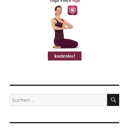
–
Yoga
Vidya
Übungs-
Video
SU
Suchen
nach: