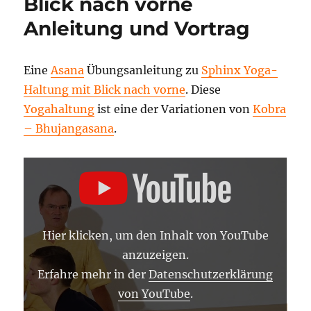
Blick nach vorne
oben
Anleitung und Vortrag
Yoga
Vidya
Anleitu
Eine
Asana
Übungsanleitung zu
Sphinx Yoga-
Haltung mit Blick nach vorne
. Diese
Yogahaltung
ist eine der Variationen von
Kobra
– Bhujangasana
.
„SPHINX
YOGA-
HALTUNG
MIT
BLICK
NACH
VORNE
Hier klicken, um den Inhalt von YouTube
–
YOGA
anzuzeigen.
ASANA
LEXIKON“
Erfahre mehr in der
Datenschutzerklärung
VON
von YouTube
.
YOUTUBE
ANZEIGEN