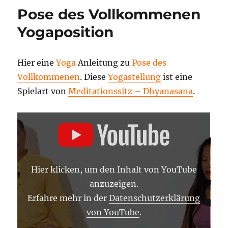
Pose des Vollkommenen
Yogaposition
Hier eine
Yoga
Anleitung zu
Pose des
Vollkommenen
. Diese
Yogastellung
ist eine
Spielart von
Meditationssitz – Dhyanasana
.
„POSE
DES
VOLLKOMMENEN
–
YOGA
ASANA
LEXIKON“
Hier klicken, um den Inhalt von YouTube
VON
YOUTUBE
anzuzeigen.
ANZEIGEN
Erfahre mehr in der
Datenschutzerklärung
von YouTube
.