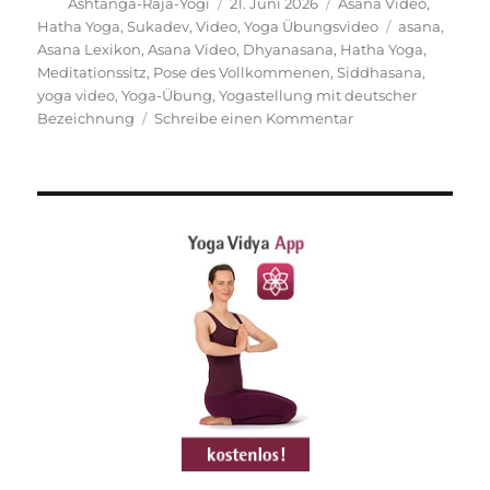
Autor
Veröffentlicht
Kategorien
Ashtanga-Raja-Yogi
21. Juni 2026
Asana Video
,
am
Schlagwörte
Hatha Yoga
,
Sukadev
,
Video
,
Yoga Übungsvideo
asana
,
Asana Lexikon
,
Asana Video
,
Dhyanasana
,
Hatha Yoga
,
Meditationssitz
,
Pose des Vollkommenen
,
Siddhasana
,
yoga video
,
Yoga-Übung
,
Yogastellung mit deutscher
zu
Bezeichnung
Schreibe einen Kommentar
Pose
des
Vollkommenen
Yogaposition