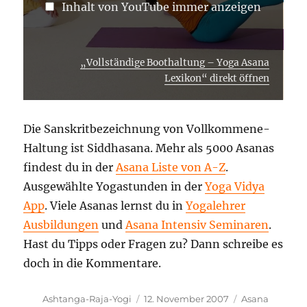
Inhalt von YouTube immer anzeigen
„Vollständige Boothaltung – Yoga Asana
Lexikon“ direkt öffnen
Die Sanskritbezeichnung von Vollkommene-
Haltung ist Siddhasana. Mehr als 5000 Asanas
findest du in der
Asana Liste von A-Z
.
Ausgewählte Yogastunden in der
Yoga Vidya
App
. Viele Asanas lernst du in
Yogalehrer
Ausbildungen
und
Asana Intensiv Seminaren
.
Hast du Tipps oder Fragen zu? Dann schreibe es
doch in die Kommentare.
Autor
Veröffentlicht
Kategorien
Ashtanga-Raja-Yogi
12. November 2007
Asana