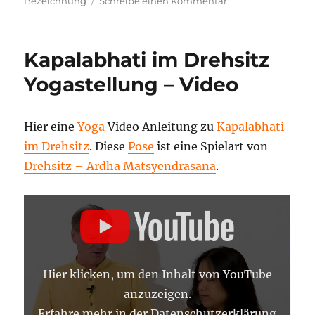
zu
Bezeichnung
Schreibe einen Kommentar
Stehende
Grätsche
mit
Kapalabhati im Drehsitz
Händen
unter
Yogastellung – Video
den
Füßen
–
Hier eine
Yoga
Video Anleitung zu
Kapalabhati
Samakonasana
im Drehsitz
. Diese
Pose
ist eine Spielart von
Yoga
Haltung
Drehsitz – Ardha Matsyendrasana
.
„KAPALABHATI
IM
DREHSITZ
–
YOGA
ASANA
LEXIKON“
Hier klicken, um den Inhalt von YouTube
VON
YOUTUBE
anzuzeigen.
ANZEIGEN
Erfahre mehr in der
Datenschutzerklärung