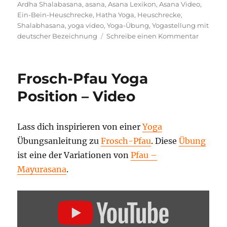
Ardha Shalabasana
,
asana
,
Asana Lexikon
,
Asana Video
,
Ein-Bein-Heuschrecke
,
Hatha Yoga
,
Heuschrecke
,
Shalabhasana
,
yoga video
,
Yoga-Übung
,
Yogastellung mit
zu
deutscher Bezeichnung
Schreibe einen Kommentar
Ein-
Bein-
Heuschr
Frosch-Pfau Yoga
Yogapos
–
Position – Video
Video
Lass dich inspirieren von einer
Yoga
Übungsanleitung zu
Frosch-Pfau
. Diese
Übung
ist eine der Variationen von
Pfau –
Mayurasana
.
„FROSCH-
PFAU
–
YOGA
ASANA