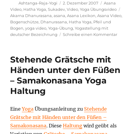
Autor
Veröffentlicht
Kategorien
Ashtanga-Raja-Yogi
2. Dezember 2007
Asana
am
Schla
Video
,
Hatha Yoga
,
Sukadev
,
Video
,
Yoga Übungsvideo
Akarna Dhanurasana
,
asana
,
Asana Lexikon
,
Asana Video
,
Bogenschütze
,
Dhanurasana
,
Hatha Yoga
,
Pfeil und
Bogen
,
yoga video
,
Yoga-Übung
,
Yogastellung mit
zu
deutscher Bezeichnung
Schreibe einen Kommentar
Bogensc
Ausführ
und
Stehende Grätsche mit
Wirkun
–
Händen unter den Füßen
Video
– Samakonasana Yoga
Haltung
Eine
Yoga
Übungsanleitung zu
Stehende
Grätsche mit Händen unter den Füßen –
Samakonasana
. Diese
Haltung
wird geübt als