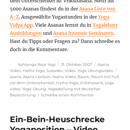
dem Unterschenkel ist Vrikshasana. Mehr als
5000 Asanas findest du in der
Asana Liste von
A-Z
. Ausgewählte Yogastunden in der
Yoga
Vidya App
. Viele Asanas lernst du in
Yogalehrer
Ausbildungen
und
Asana Intensiv Seminaren
.
Hast du Tipps oder Fragen zu? Dann schreibe es
doch in die Kommentare.
Autor
Veröffentlicht
Kategorien
Ashtanga-Raja-Yogi
31. Oktober 2007
Asana
am
Schla
Video
,
Hatha Yoga
,
Sukadev
,
Video
,
Yoga Übungsvideo
asana
,
Asana Lexikon
,
Asana Video
,
Baum
,
Baum mit Fuß
vor dem Unterschenkel
,
Hatha Yoga
,
Vrikshasana
,
yoga
video
,
Yoga-Übung
,
Yogastellung mit deutscher
zu
Bezeichnung
Schreibe einen Kommentar
Baum
mit
Fuß
Ein-Bein-Heuschrecke
vor
dem
Yogaposition – Video