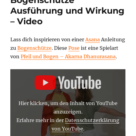
Ausführung und Wirkung
– Video
Lass dich inspirieren von einer
Asana
Anleitung
zu
Bogenschütze
. Diese
Pose
ist eine Spielart
von
Pfeil und Bogen – Akarna Dhanurasana
.
„BOGENSCHÜTZE
–
YOGA
ASANA
LEXIKON“
VON
YOUTUBE
Hier klicken, um den Inhalt von YouTube
ANZEIGEN
anzuzeigen.
Erfahre mehr in der
Datenschutzerklärung
von YouTube
.