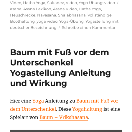
am
Schla
Video
,
Hatha Yoga
,
Sukadev
,
Video
,
Yoga Übungsvideo
asana
,
Asana Lexikon
,
Asana Video
,
Hatha Yoga
,
Heuschrecke
,
Navasana
,
Shalabhasana
,
Vollständige
Boothaltung
,
yoga video
,
Yoga-Übung
,
Yogastellung mit
zu
deutscher Bezeichnung
Schreibe einen Kommentar
Vollstän
Boothal
Yoga
Baum mit Fuß vor dem
Stellung
Video
Unterschenkel
Yogastellung Anleitung
und Wirkung
Hier eine
Yoga
Anleitung zu
Baum mit Fuß vor
dem Unterschenkel
. Diese
Yogahaltung
ist eine
Spielart von
Baum – Vrikshasana
.
„BAUM