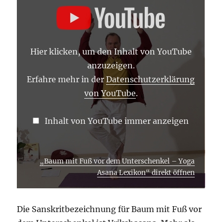
MIT
FUSS V
OR D
EM U
NTERSCHENKEL –
Y
Hier klicken, um den Inhalt von YouTube
OGA A
SANA L
anzuzeigen.
EXIKON“ V
ON Y
Erfahre mehr in der
Datenschutzerklärung
OUTUBE A
von YouTube
.
NZEIGEN
Inhalt von YouTube immer anzeigen
„Baum mit Fuß vor dem Unterschenkel – Yoga
Asana Lexikon“ direkt öffnen
Die Sanskritbezeichnung für Baum mit Fuß vor