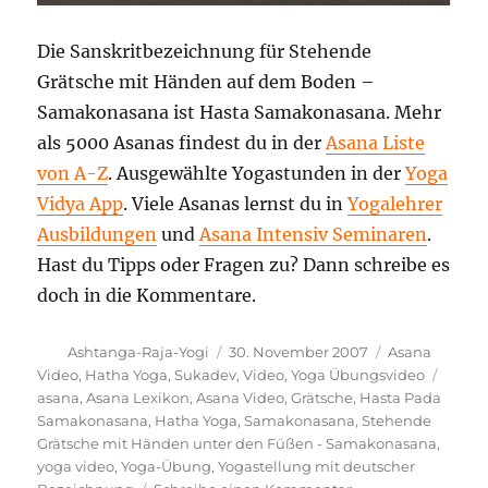
Die Sanskritbezeichnung für Stehende
Grätsche mit Händen auf dem Boden –
Samakonasana ist Hasta Samakonasana. Mehr
als 5000 Asanas findest du in der
Asana Liste
von A-Z
. Ausgewählte Yogastunden in der
Yoga
Vidya App
. Viele Asanas lernst du in
Yogalehrer
Ausbildungen
und
Asana Intensiv Seminaren
.
Hast du Tipps oder Fragen zu? Dann schreibe es
doch in die Kommentare.
Autor
Veröffentlicht
Kategorien
Ashtanga-Raja-Yogi
30. November 2007
Asana
am
Schla
Video
,
Hatha Yoga
,
Sukadev
,
Video
,
Yoga Übungsvideo
asana
,
Asana Lexikon
,
Asana Video
,
Grätsche
,
Hasta Pada
Samakonasana
,
Hatha Yoga
,
Samakonasana
,
Stehende
Grätsche mit Händen unter den Füßen - Samakonasana
,
yoga video
,
Yoga-Übung
,
Yogastellung mit deutscher