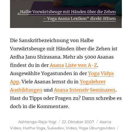
„Halbe Vorwärtsbeuge mit Händen über die Zehen
– Yoga Asana Lexikon“ direkt öffnen
Die Sanskritbezeichnung von Halbe
Vorwärtsbeuge mit Händen über die Zehen ist
Ardha Janu Shirasana. Mehr als 5000 Asanas
findest du in der
Asana Liste von A-Z
.
Ausgewählte Yogastunden in der
Yoga Vidya
App
. Viele Asanas lernst du in
Yogalehrer
Ausbildungen
und
Asana Intensiv Seminaren
.
Hast du Tipps oder Fragen zu? Dann schreibe es
doch in die Kommentare.
Autor
Veröffentlicht
Kategorien
Ashtanga-Raja-Yogi
22. Oktober 2007
Asana
am
Schla
Video
,
Hatha Yoga
,
Sukadev
,
Video
,
Yoga Übungsvideo