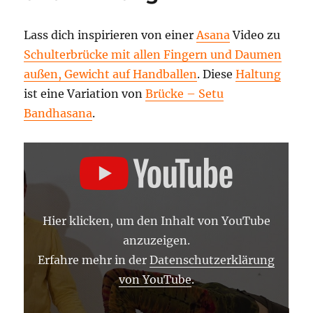
Lass dich inspirieren von einer
Asana
Video zu
Schulterbrücke mit allen Fingern und Daumen
außen, Gewicht auf Handballen
. Diese
Haltung
ist eine Variation von
Brücke – Setu
Bandhasana
.
„SCHULTERBRÜCKE
MIT
ALLEN
FINGERN
UND
DAUMEN
AUSSEN, G
Hier klicken, um den Inhalt von YouTube
EWICHT A
UF H
anzuzeigen.
ANDBALLEN –
Y
Erfahre mehr in der
Datenschutzerklärung
OGA A
von YouTube
.
SANA L
EXIKON“ V
ON Y