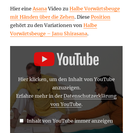
Hier eine
Asana
Video zu
Halbe Vorwärtsbeuge
mit Händen über die Zehen
. Diese
Position
gehört zu den Variationen von
Halbe
Vorwärtsbeuge – Janu Shirasana
.
„HALBE
VORWÄRTSBEUGE
MIT
HÄNDEN
ÜBER
DIE
ZEHEN
Hier klicken, um den Inhalt von YouTube
–
YOGA
anzuzeigen.
ASANA
LEXIKON“
Erfahre mehr in der
Datenschutzerklärung
VON
von YouTube
.
YOUTUBE
ANZEIGEN
Inhalt von YouTube immer anzeigen