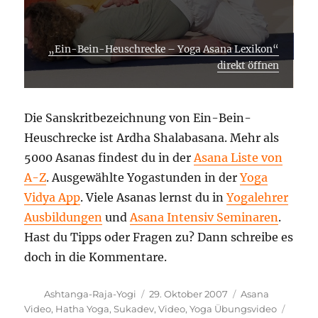
„Ein-Bein-Heuschrecke – Yoga Asana Lexikon“
direkt öffnen
Die Sanskritbezeichnung von Ein-Bein-
Heuschrecke ist Ardha Shalabasana. Mehr als
5000 Asanas findest du in der
Asana Liste von
A-Z
. Ausgewählte Yogastunden in der
Yoga
Vidya App
. Viele Asanas lernst du in
Yogalehrer
Ausbildungen
und
Asana Intensiv Seminaren
.
Hast du Tipps oder Fragen zu? Dann schreibe es
doch in die Kommentare.
Autor
Veröffentlicht
Kategorien
Ashtanga-Raja-Yogi
29. Oktober 2007
Asana
am
Schla
Video
,
Hatha Yoga
,
Sukadev
,
Video
,
Yoga Übungsvideo