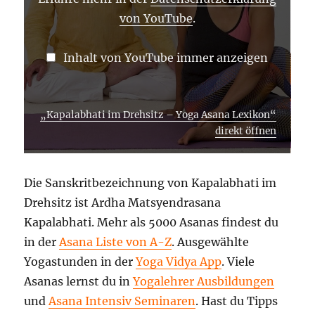
von YouTube
.
Inhalt von YouTube immer anzeigen
„Kapalabhati im Drehsitz – Yoga Asana Lexikon“
direkt öffnen
Die Sanskritbezeichnung von Kapalabhati im
Drehsitz ist Ardha Matsyendrasana
Kapalabhati. Mehr als 5000 Asanas findest du
in der
Asana Liste von A-Z
. Ausgewählte
Yogastunden in der
Yoga Vidya App
. Viele
Asanas lernst du in
Yogalehrer Ausbildungen
und
Asana Intensiv Seminaren
. Hast du Tipps