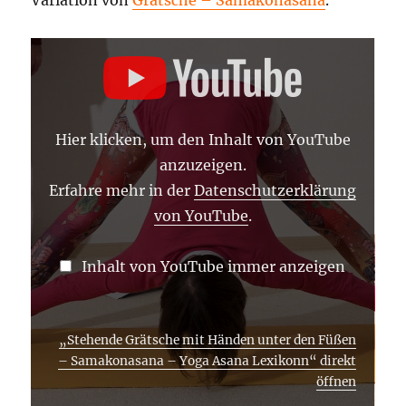
Variation von
Grätsche – Samakonasana
.
„STEHENDE
GRÄTSCHE
MIT
HÄNDEN
UNTER
DEN
FÜSSEN –
Hier klicken, um den Inhalt von YouTube
S
AMAKONASANA –
anzuzeigen.
Y
OGA A
Erfahre mehr in der
Datenschutzerklärung
SANA L
von YouTube
.
EXIKONN“ V
ON Y
OUTUBE A
NZEIGEN
Inhalt von YouTube immer anzeigen
„Stehende Grätsche mit Händen unter den Füßen
– Samakonasana – Yoga Asana Lexikonn“ direkt
öffnen