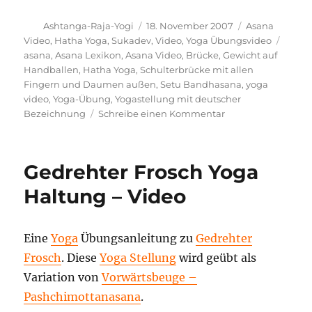
Autor
Veröffentlicht
Kategorien
Ashtanga-Raja-Yogi
18. November 2007
Asana
am
Schla
Video
,
Hatha Yoga
,
Sukadev
,
Video
,
Yoga Übungsvideo
asana
,
Asana Lexikon
,
Asana Video
,
Brücke
,
Gewicht auf
Handballen
,
Hatha Yoga
,
Schulterbrücke mit allen
Fingern und Daumen außen
,
Setu Bandhasana
,
yoga
video
,
Yoga-Übung
,
Yogastellung mit deutscher
zu
Bezeichnung
Schreibe einen Kommentar
Schulterbrücke
mit
allen
Gedrehter Frosch Yoga
Fingern
und
Haltung – Video
Daumen
außen,
Gewicht
Eine
Yoga
Übungsanleitung zu
Gedrehter
auf
Frosch
. Diese
Yoga Stellung
wird geübt als
Handballen
Ausführung
Variation von
Vorwärtsbeuge –
und
Pashchimottanasana
.
Wirkung