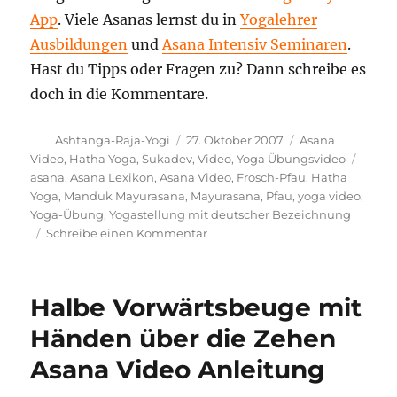
App
. Viele Asanas lernst du in
Yogalehrer
Ausbildungen
und
Asana Intensiv Seminaren
.
Hast du Tipps oder Fragen zu? Dann schreibe es
doch in die Kommentare.
Autor
Veröffentlicht
Kategorien
Ashtanga-Raja-Yogi
27. Oktober 2007
Asana
am
Schla
Video
,
Hatha Yoga
,
Sukadev
,
Video
,
Yoga Übungsvideo
asana
,
Asana Lexikon
,
Asana Video
,
Frosch-Pfau
,
Hatha
Yoga
,
Manduk Mayurasana
,
Mayurasana
,
Pfau
,
yoga video
,
Yoga-Übung
,
Yogastellung mit deutscher Bezeichnung
zu
Schreibe einen Kommentar
Frosch-
Pfau
Yoga
Halbe Vorwärtsbeuge mit
Position
–
Händen über die Zehen
Video
Asana Video Anleitung