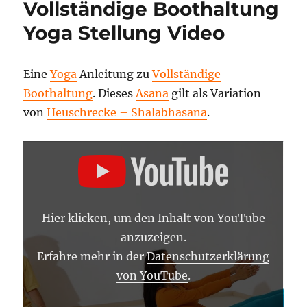
Vollständige Boothaltung
Haltung
–
Yoga Stellung Video
Video
Eine
Yoga
Anleitung zu
Vollständige
Boothaltung
. Dieses
Asana
gilt als Variation
von
Heuschrecke – Shalabhasana
.
„VOLLSTÄNDIGE
BOOTHALTUNG
–
YOGA
ASANA
LEXIKON“
VON
Hier klicken, um den Inhalt von YouTube
YOUTUBE
ANZEIGEN
anzuzeigen.
Erfahre mehr in der
Datenschutzerklärung
von YouTube
.