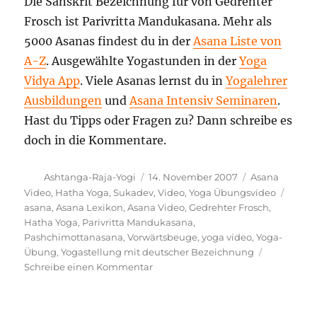
Die Sanskrit Bezeichnung für von Gedrehter
Frosch ist Parivritta Mandukasana. Mehr als
5000 Asanas findest du in der
Asana Liste von
A-Z
. Ausgewählte Yogastunden in der
Yoga
Vidya App
. Viele Asanas lernst du in
Yogalehrer
Ausbildungen
und
Asana Intensiv Seminaren
.
Hast du Tipps oder Fragen zu? Dann schreibe es
doch in die Kommentare.
Autor
Veröffentlicht
Kategorien
Ashtanga-Raja-Yogi
14. November 2007
Asana
am
Schla
Video
,
Hatha Yoga
,
Sukadev
,
Video
,
Yoga Übungsvideo
asana
,
Asana Lexikon
,
Asana Video
,
Gedrehter Frosch
,
Hatha Yoga
,
Parivritta Mandukasana
,
Pashchimottanasana
,
Vorwärtsbeuge
,
yoga video
,
Yoga-
Übung
,
Yogastellung mit deutscher Bezeichnung
zu
Schreibe einen Kommentar
Gedrehter
Frosch
Yoga