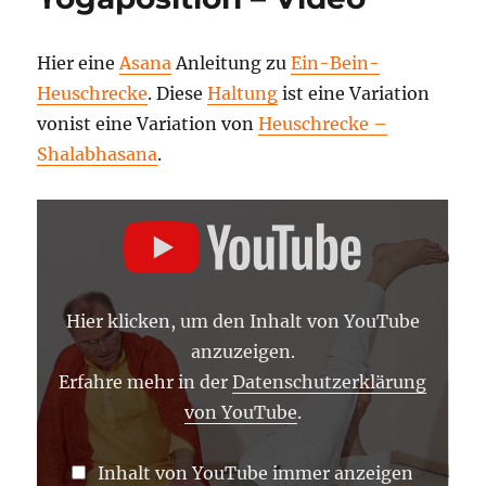
Unterschenkel
Yogastellung
Anleitung
Hier eine
Asana
Anleitung zu
Ein-Bein-
und
Heuschrecke
. Diese
Haltung
ist eine Variation
Wirkung
vonist eine Variation von
Heuschrecke –
Shalabhasana
.
„EIN-
BEIN-
HEUSCHRECKE
–
YOGA
ASANA
LEXIKON“
Hier klicken, um den Inhalt von YouTube
VON
YOUTUBE
anzuzeigen.
ANZEIGEN
Erfahre mehr in der
Datenschutzerklärung
von YouTube
.
Inhalt von YouTube immer anzeigen