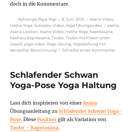
doch in die Kommentare.
Autor
Veröffentlicht
Kategorien
Ashtanga-Raja-Yogi
8. Juni 2025
Asana Video
,
am
Schlagwörte
Hatha Yoga
,
Sukadev
,
Video
,
Yoga Übungsvideo
asana
,
Asana Lexikon
,
Asana Video
,
Hatha Yoga
,
Kapotasana
,
Kashipu Kapotasana
,
Taube
,
Taube mit Kissen unter
Gesäß
,
yoga video
,
Yoga-Übung
,
Yogastellung mit
zu
deutscher Bezeichnung
Schreibe einen Kommentar
Taube
mit
Kissen
Schlafender Schwan
unter
Gesäß
Yoga-Pose Yoga Haltung
Yoga
Stellung
Lass dich inspirieren von einer
Asana
Übungsanleitung zu
Schlafender Schwan Yoga-
Pose
. Diese
Position
gilt als Variation von
Taube – Kapotasana
.