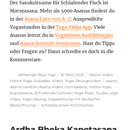
Der Sanskritname für Schlafender Fisch ist
Matsyasana. Mehr als 5000 Asanas findest du
in der
Asana Liste von A-Z
. Ausgewählte
Yogastunden in der
Yoga Vidya App
. Viele
Asanas lernst du in
Yogalehrer Ausbildungen
und
Asana Intensiv Seminaren
. Hast du Tipps
oder Fragen zu? Dann schreibe es doch in die
Kommentare.
Autor
Veröffentlicht
Kategorien
Ashtanga-Raja-Yogi
8. März 2025
Asana Video
,
am
Schlagwörte
Hatha Yoga
,
Sukadev
,
Video
,
Yoga Übungsvideo
asana
,
Asana Lexikon
,
Asana Video
,
Hamsasana
,
Hatha Yoga
,
Kapotasana
,
Schlafender Schwan Yoga-Pose
,
Taube
,
yoga
video
,
Yoga-Übung
,
Yogastellung mit deutscher
zu
Bezeichnung
Schreibe einen Kommentar
Schlafender
Schwan
Yoga-
Ardha Bheka Kapotasana
Pose