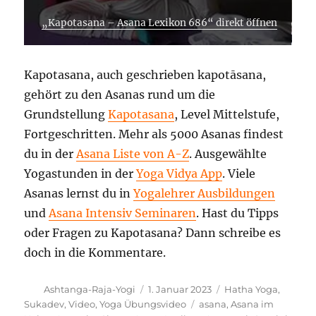
„Kapotasana – Asana Lexikon 686“ direkt öffnen
Kapotasana, auch geschrieben kapotāsana,
gehört zu den Asanas rund um die
Grundstellung
Kapotasana
, Level Mittelstufe,
Fortgeschritten. Mehr als 5000 Asanas findest
du in der
Asana Liste von A-Z
. Ausgewählte
Yogastunden in der
Yoga Vidya App
. Viele
Asanas lernst du in
Yogalehrer Ausbildungen
und
Asana Intensiv Seminaren
. Hast du Tipps
oder Fragen zu Kapotasana? Dann schreibe es
doch in die Kommentare.
Autor
Veröffentlicht
Kategorien
Ashtanga-Raja-Yogi
1. Januar 2023
Hatha Yoga
,
am
Schlagwörter
Sukadev
,
Video
,
Yoga Übungsvideo
asana
,
Asana im