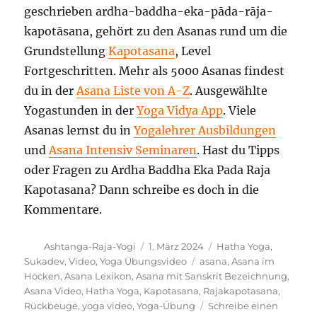
geschrieben ardha-baddha-eka-pāda-rāja-
kapotāsana, gehört zu den Asanas rund um die
Grundstellung
Kapotasana
, Level
Fortgeschritten. Mehr als 5000 Asanas findest
du in der
Asana Liste von A-Z
. Ausgewählte
Yogastunden in der
Yoga Vidya App
. Viele
Asanas lernst du in
Yogalehrer Ausbildungen
und
Asana Intensiv Seminaren
. Hast du Tipps
oder Fragen zu Ardha Baddha Eka Pada Raja
Kapotasana? Dann schreibe es doch in die
Kommentare.
Autor
Veröffentlicht
Kategorien
Ashtanga-Raja-Yogi
1. März 2024
Hatha Yoga
,
am
Schlagwörter
Sukadev
,
Video
,
Yoga Übungsvideo
asana
,
Asana im
Hocken
,
Asana Lexikon
,
Asana mit Sanskrit Bezeichnung
,
Asana Video
,
Hatha Yoga
,
Kapotasana
,
Rajakapotasana
,
Rückbeuge
,
yoga video
,
Yoga-Übung
Schreibe einen