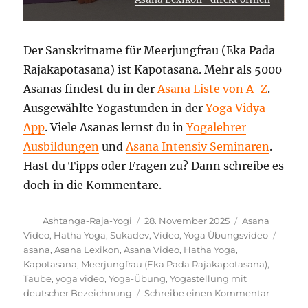
Der Sanskritname für Meerjungfrau (Eka Pada
Rajakapotasana) ist Kapotasana. Mehr als 5000
Asanas findest du in der
Asana Liste von A-Z
.
Ausgewählte Yogastunden in der
Yoga Vidya
App
. Viele Asanas lernst du in
Yogalehrer
Ausbildungen
und
Asana Intensiv Seminaren
.
Hast du Tipps oder Fragen zu? Dann schreibe es
doch in die Kommentare.
Autor
Veröffentlicht
Kategorien
Ashtanga-Raja-Yogi
28. November 2025
Asana
am
Schla
Video
,
Hatha Yoga
,
Sukadev
,
Video
,
Yoga Übungsvideo
asana
,
Asana Lexikon
,
Asana Video
,
Hatha Yoga
,
Kapotasana
,
Meerjungfrau (Eka Pada Rajakapotasana)
,
Taube
,
yoga video
,
Yoga-Übung
,
Yogastellung mit
zu
deutscher Bezeichnung
Schreibe einen Kommentar
Meerjun