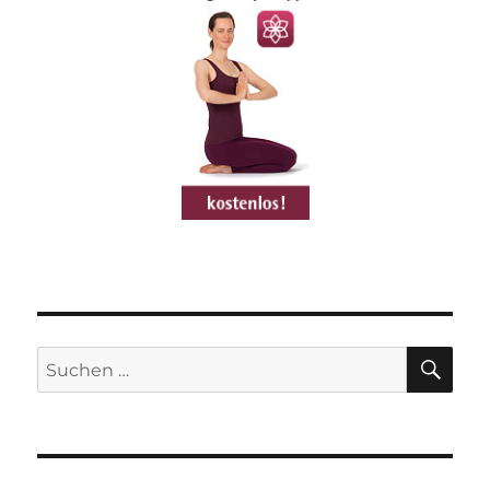
SU
Suchen
nach: