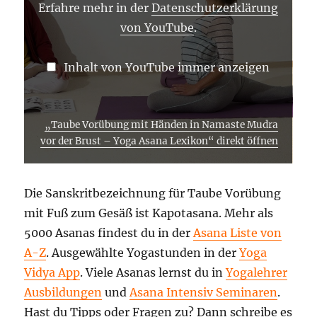
–
Erfahre mehr in der
Datenschutzerklärung
YOGA
von YouTube
.
ASANA
LEXIKON“
VON
YOUTUBE
Inhalt von YouTube immer anzeigen
ANZEIGEN
„Taube Vorübung mit Händen in Namaste Mudra
vor der Brust – Yoga Asana Lexikon“ direkt öffnen
Die Sanskritbezeichnung für Taube Vorübung
mit Fuß zum Gesäß ist Kapotasana. Mehr als
5000 Asanas findest du in der
Asana Liste von
A-Z
. Ausgewählte Yogastunden in der
Yoga
Vidya App
. Viele Asanas lernst du in
Yogalehrer
Ausbildungen
und
Asana Intensiv Seminaren
.
Hast du Tipps oder Fragen zu? Dann schreibe es