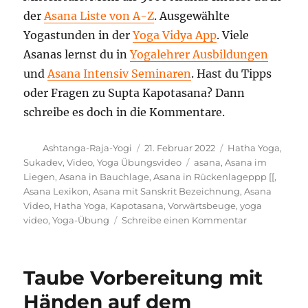
der
Asana Liste von A-Z
. Ausgewählte
Yogastunden in der
Yoga Vidya App
. Viele
Asanas lernst du in
Yogalehrer Ausbildungen
und
Asana Intensiv Seminaren
. Hast du Tipps
oder Fragen zu Supta Kapotasana? Dann
schreibe es doch in die Kommentare.
Autor
Veröffentlicht
Kategorien
Ashtanga-Raja-Yogi
21. Februar 2022
Hatha Yoga
,
am
Schlagwörter
Sukadev
,
Video
,
Yoga Übungsvideo
asana
,
Asana im
Liegen
,
Asana in Bauchlage
,
Asana in Rückenlageppp [[
,
Asana Lexikon
,
Asana mit Sanskrit Bezeichnung
,
Asana
Video
,
Hatha Yoga
,
Kapotasana
,
Vorwärtsbeuge
,
yoga
zu
video
,
Yoga-Übung
Schreibe einen Kommentar
Supta
Kapotasana
Yoga
Taube Vorbereitung mit
Übungsanlei
–
Händen auf dem
Video