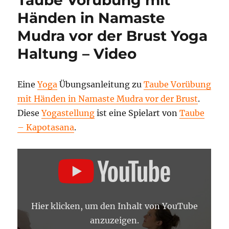
Händen in Namaste
Mudra vor der Brust Yoga
Haltung – Video
Eine
Yoga
Übungsanleitung zu
Taube Vorübung
mit Händen in Namaste Mudra vor der Brust
.
Diese
Yogastellung
ist eine Spielart von
Taube
– Kapotasana
.
„TAUBE
VORÜBUNG
MIT
HÄNDEN
IN
NAMASTE
MUDRA
Hier klicken, um den Inhalt von YouTube
VOR
DER
anzuzeigen.
BRUST