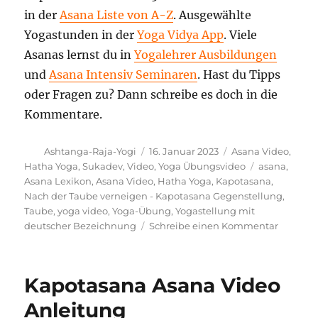
in der
Asana Liste von A-Z
. Ausgewählte
Yogastunden in der
Yoga Vidya App
. Viele
Asanas lernst du in
Yogalehrer Ausbildungen
und
Asana Intensiv Seminaren
. Hast du Tipps
oder Fragen zu? Dann schreibe es doch in die
Kommentare.
Autor
Veröffentlicht
Kategorien
Ashtanga-Raja-Yogi
16. Januar 2023
Asana Video
,
am
Schlagwörte
Hatha Yoga
,
Sukadev
,
Video
,
Yoga Übungsvideo
asana
,
Asana Lexikon
,
Asana Video
,
Hatha Yoga
,
Kapotasana
,
Nach der Taube verneigen - Kapotasana Gegenstellung
,
Taube
,
yoga video
,
Yoga-Übung
,
Yogastellung mit
zu
deutscher Bezeichnung
Schreibe einen Kommentar
Nach
der
Taube
Kapotasana Asana Video
verneig
–
Anleitung
Kapotas