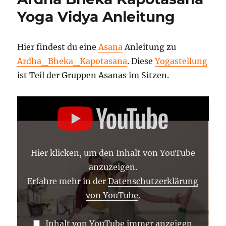
Yoga
Yoga Vidya Anleitung
Haltung
Hier findest du eine
Asana
Anleitung zu
Ardha_Bheka_Kapotasana
. Diese
Yogastellung
ist Teil der Gruppen Asanas im Sitzen.
„ARDHA
BHEKA
KAPOTASANA
–
ASANA
LEXIKON
77“
Hier klicken, um den Inhalt von YouTube
VON
YOUTUBE
anzuzeigen.
ANZEIGEN
Erfahre mehr in der
Datenschutzerklärung
von YouTube
.
Inhalt von YouTube immer anzeigen