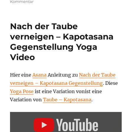
zu
Kommentar
Ardha
Baddha
Eka
Nach der Taube
Pada
Raja
verneigen – Kapotasana
Kapotasana
Gegenstellung Yoga
Yoga
Haltung
Video
Hier eine
Asana
Anleitung zu
Nach der Taube
verneigen – Kapotasana Gegenstellung
. Diese
Yoga Pose
ist eine Variation vonist eine
Variation von
Taube – Kapotasana
.
„NACH
DER
TAUBE
VERNEIGEN