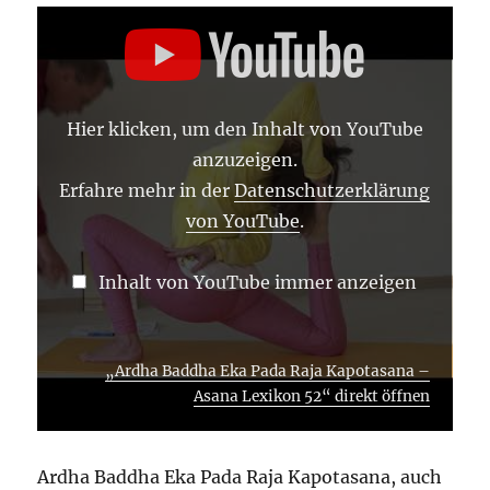
„ARDHA
BADDHA
EKA
PADA
RAJA
KAPOTASANA
–
Hier klicken, um den Inhalt von YouTube
ASANA
LEXIKON
anzuzeigen.
52“
VON
Erfahre mehr in der
Datenschutzerklärung
YOUTUBE
von YouTube
.
ANZEIGEN
Inhalt von YouTube immer anzeigen
„Ardha Baddha Eka Pada Raja Kapotasana –
Asana Lexikon 52“ direkt öffnen
Ardha Baddha Eka Pada Raja Kapotasana, auch