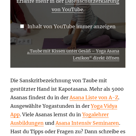
OUTUBE A
Erfahre mehr in der
Datenschutzerklärung
NZEIGEN
von YouTube
.
Inhalt von YouTube immer anzeigen
„Taube mit Kissen unter Gesäß – Yoga Asana
Lexikon“ direkt öffnen
Die Sanskritbezeichnung von Taube mit
gestützter Hand ist Kapotasana. Mehr als 5000
Asanas findest du in der
Asana Liste von A-Z
.
Ausgewählte Yogastunden in der
Yoga Vidya
App
. Viele Asanas lernst du in
Yogalehrer
Ausbildungen
und
Asana Intensiv Seminaren
.
Hast du Tipps oder Fragen zu? Dann schreibe es