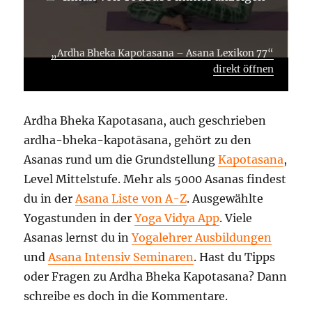
„Ardha Bheka Kapotasana – Asana Lexikon 77“
direkt öffnen
Ardha Bheka Kapotasana, auch geschrieben
ardha-bheka-kapotāsana, gehört zu den
Asanas rund um die Grundstellung
Kapotasana
,
Level Mittelstufe. Mehr als 5000 Asanas findest
du in der
Asana Liste von A-Z
. Ausgewählte
Yogastunden in der
Yoga Vidya App
. Viele
Asanas lernst du in
Yogalehrer Ausbildungen
und
Asana Intensiv Seminaren
. Hast du Tipps
oder Fragen zu Ardha Bheka Kapotasana? Dann
schreibe es doch in die Kommentare.