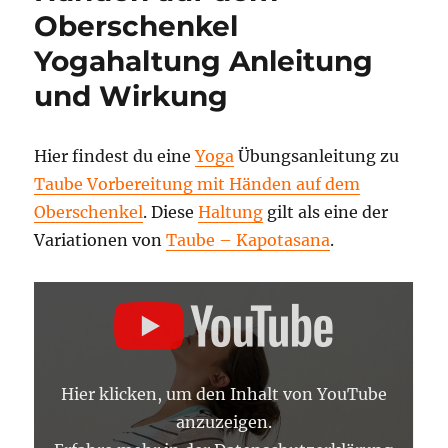
Oberschenkel
Yogahaltung Anleitung
und Wirkung
Hier findest du eine
Yoga
Übungsanleitung zu
Taube Vorbereitung mit Händen auf dem
Oberschenkel
. Diese
Haltung
gilt als eine der
Variationen von
Taube – Kapotasana
.
„TAUBE
VORBEREITUNG
MIT
HÄNDEN
AUF
DEM
OBERSCHENKEL
Hier klicken, um den Inhalt von YouTube
–
YOGA
anzuzeigen.
ASANA