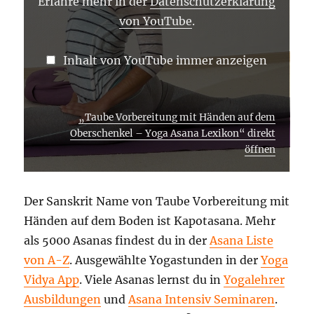
LEXIKON“
Erfahre mehr in der
Datenschutzerklärung
VON
von YouTube
.
YOUTUBE
ANZEIGEN
Inhalt von YouTube immer anzeigen
„Taube Vorbereitung mit Händen auf dem
Oberschenkel – Yoga Asana Lexikon“ direkt
öffnen
Der Sanskrit Name von Taube Vorbereitung mit
Händen auf dem Boden ist Kapotasana. Mehr
als 5000 Asanas findest du in der
Asana Liste
von A-Z
. Ausgewählte Yogastunden in der
Yoga
Vidya App
. Viele Asanas lernst du in
Yogalehrer
Ausbildungen
und
Asana Intensiv Seminaren
.