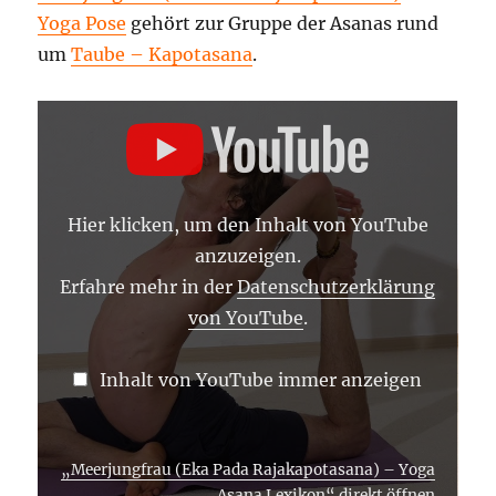
Haltung
Yoga Pose
gehört zur Gruppe der Asanas rund
–
Video
um
Taube – Kapotasana
.
„MEERJUNGFRAU
(EKA
PADA
RAJAKAPOTASANA)
–
YOGA
ASANA
Hier klicken, um den Inhalt von YouTube
LEXIKON“
VON
anzuzeigen.
YOUTUBE
ANZEIGEN
Erfahre mehr in der
Datenschutzerklärung
von YouTube
.
Inhalt von YouTube immer anzeigen
„Meerjungfrau (Eka Pada Rajakapotasana) – Yoga
Asana Lexikon“ direkt öffnen