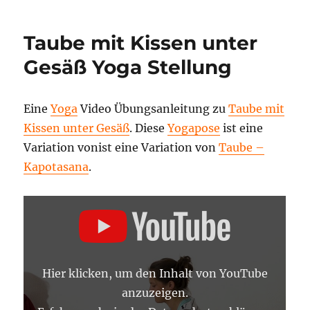
(Eka
Pada
Taube mit Kissen unter
Rajakap
Yoga
Gesäß Yoga Stellung
Haltung
Eine
Yoga
Video Übungsanleitung zu
Taube mit
Kissen unter Gesäß
. Diese
Yogapose
ist eine
Variation vonist eine Variation von
Taube –
Kapotasana
.
„TAUBE
MIT
KISSEN
UNTER
GESÄSS –
Y
OGA A
Hier klicken, um den Inhalt von YouTube
SANA L
EXIKON“ V
anzuzeigen.
ON Y