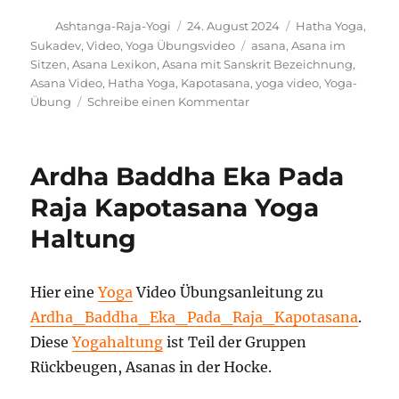
Autor
Veröffentlicht
Kategorien
Ashtanga-Raja-Yogi
24. August 2024
Hatha Yoga
,
am
Schlagwörter
Sukadev
,
Video
,
Yoga Übungsvideo
asana
,
Asana im
Sitzen
,
Asana Lexikon
,
Asana mit Sanskrit Bezeichnung
,
Asana Video
,
Hatha Yoga
,
Kapotasana
,
yoga video
,
Yoga-
zu
Übung
Schreibe einen Kommentar
Ardha
Bheka
Kapotasana
Ardha Baddha Eka Pada
Yoga
Vidya
Raja Kapotasana Yoga
Anleitung
Haltung
Hier eine
Yoga
Video Übungsanleitung zu
Ardha_Baddha_Eka_Pada_Raja_Kapotasana
.
Diese
Yogahaltung
ist Teil der Gruppen
Rückbeugen, Asanas in der Hocke.