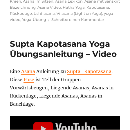
Knien
,
Asana im Sitzen
,
Asana Lexikon
,
Asana mit Sanskrit
Bezeichnung
,
Asana Video
,
Hatha Yoga
,
Kapotasana
,
Rückbeuge
,
Ushtrasana
,
Virasana (Light on Yoga)
,
yoga
zu
video
,
Yoga-Übung
Schreibe einen Kommentar
Kapotasana
Asana
Video
Supta Kapotasana Yoga
Anleitung
Übungsanleitung – Video
Eine
Asana
Anleitung zu
Supta_Kapotasana
.
Diese
Pose
ist Teil der Gruppen
Vorwärtsbeugen, Liegende Asanas, Asanas in
Rückenlage, Liegende Asanas, Asanas in
Bauchlage.
„1438
SUPTA
KAPOTASANA“