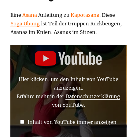
Gegenst
Yoga
Eine
Asana
Anleitung zu
Kapotasana
. Diese
Video
Yoga Übung
ist Teil der Gruppen Rückbeugen,
Asanas im Knien, Asanas im Sitzen.
„KAPOTASANA
–
ASANA
LEXIKON
686“
VON
YOUTUBE
Hier klicken, um den Inhalt von YouTube
ANZEIGEN
anzuzeigen.
Erfahre mehr in der
Datenschutzerklärung
von YouTube
.
Inhalt von YouTube immer anzeigen