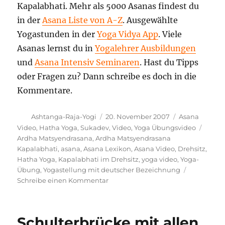
Kapalabhati. Mehr als 5000 Asanas findest du
in der
Asana Liste von A-Z
. Ausgewählte
Yogastunden in der
Yoga Vidya App
. Viele
Asanas lernst du in
Yogalehrer Ausbildungen
und
Asana Intensiv Seminaren
. Hast du Tipps
oder Fragen zu? Dann schreibe es doch in die
Kommentare.
Autor
Veröffentlicht
Kategorien
Ashtanga-Raja-Yogi
20. November 2007
Asana
am
Schla
Video
,
Hatha Yoga
,
Sukadev
,
Video
,
Yoga Übungsvideo
Ardha Matsyendrasana
,
Ardha Matsyendrasana
Kapalabhati
,
asana
,
Asana Lexikon
,
Asana Video
,
Drehsitz
,
Hatha Yoga
,
Kapalabhati im Drehsitz
,
yoga video
,
Yoga-
Übung
,
Yogastellung mit deutscher Bezeichnung
zu
Schreibe einen Kommentar
Kapalabhati
im
Drehsitz
Schulterbrücke mit allen
Yogastellung