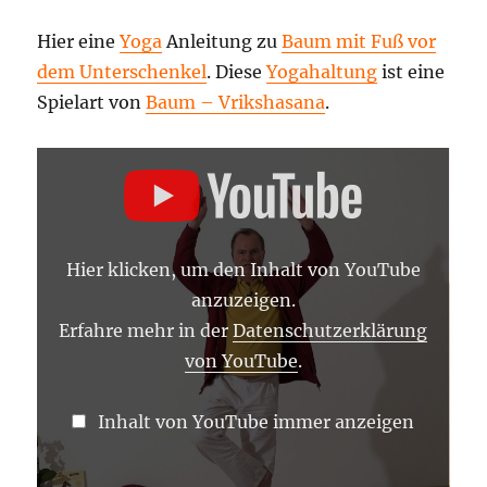
Hier eine
Yoga
Anleitung zu
Baum mit Fuß vor
dem Unterschenkel
. Diese
Yogahaltung
ist eine
Spielart von
Baum – Vrikshasana
.
„BAUM
MIT
FUSS V
OR D
EM U
NTERSCHENKEL –
Y
Hier klicken, um den Inhalt von YouTube
OGA A
SANA L
anzuzeigen.
EXIKON“ V
ON Y
Erfahre mehr in der
Datenschutzerklärung
OUTUBE A
von YouTube
.
NZEIGEN
Inhalt von YouTube immer anzeigen