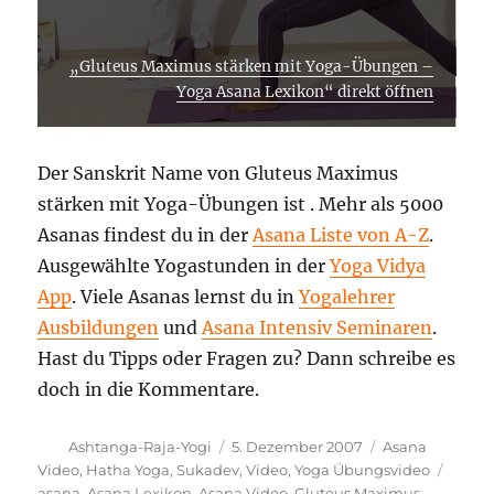
„Gluteus Maximus stärken mit Yoga-Übungen –
Yoga Asana Lexikon“ direkt öffnen
Der Sanskrit Name von Gluteus Maximus
stärken mit Yoga-Übungen ist . Mehr als 5000
Asanas findest du in der
Asana Liste von A-Z
.
Ausgewählte Yogastunden in der
Yoga Vidya
App
. Viele Asanas lernst du in
Yogalehrer
Ausbildungen
und
Asana Intensiv Seminaren
.
Hast du Tipps oder Fragen zu? Dann schreibe es
doch in die Kommentare.
Autor
Veröffentlicht
Kategorien
Ashtanga-Raja-Yogi
5. Dezember 2007
Asana
am
Schla
Video
,
Hatha Yoga
,
Sukadev
,
Video
,
Yoga Übungsvideo
asana
,
Asana Lexikon
,
Asana Video
,
Gluteus Maximus