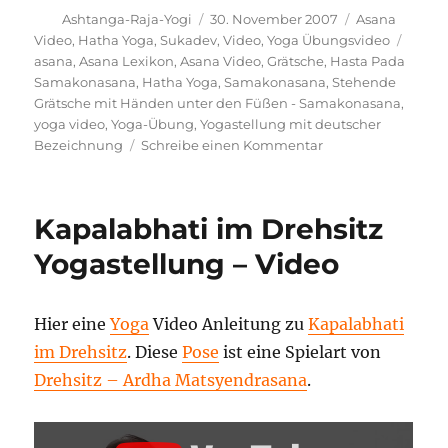
Autor
Veröffentlicht
Kategorien
Ashtanga-Raja-Yogi
30. November 2007
Asana
am
Schla
Video
,
Hatha Yoga
,
Sukadev
,
Video
,
Yoga Übungsvideo
asana
,
Asana Lexikon
,
Asana Video
,
Grätsche
,
Hasta Pada
Samakonasana
,
Hatha Yoga
,
Samakonasana
,
Stehende
Grätsche mit Händen unter den Füßen - Samakonasana
,
yoga video
,
Yoga-Übung
,
Yogastellung mit deutscher
zu
Bezeichnung
Schreibe einen Kommentar
Stehende
Grätsche
mit
Kapalabhati im Drehsitz
Händen
unter
Yogastellung – Video
den
Füßen
–
Hier eine
Yoga
Video Anleitung zu
Kapalabhati
Samakonasana
im Drehsitz
. Diese
Pose
ist eine Spielart von
Yoga
Haltung
Drehsitz – Ardha Matsyendrasana
.
„KAPALABHATI
IM