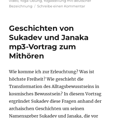
video
,
Yoga-Übung
,
Yogastellung mit deutscher
zu
Bezeichnung
Schreibe einen Kommentar
Baum
mit
Fuß
Geschichten von
vor
dem
Sukadev und Janaka
Unterschenkel
mp3-Vortrag zum
Yogastellung
Anleitung
Mithören
und
Wirkung
Wie komme ich zur Erleuchtung? Was ist
höchste Freiheit? Wie geschieht die
Transformation des Alltagsbewusstseins in
kosmisches Bewusstsein? In diesem Vortrag
ergründet Sukadev diese Fragen anhand der
archaischen Geschichten um seinen
Namensgeber Sukadev und Janaka, die vor