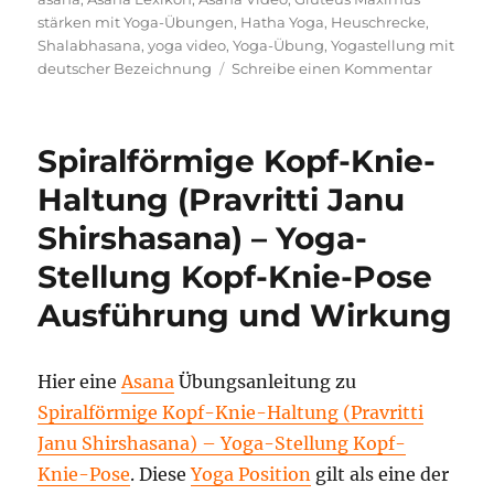
stärken mit Yoga-Übungen
,
Hatha Yoga
,
Heuschrecke
,
Shalabhasana
,
yoga video
,
Yoga-Übung
,
Yogastellung mit
zu
deutscher Bezeichnung
Schreibe einen Kommentar
Gluteus
Maximu
stärken
Spiralförmige Kopf-Knie-
mit
Yoga-
Haltung (Pravritti Janu
Übunge
Shirshasana) – Yoga-
Yogahal
Anleitu
Stellung Kopf-Knie-Pose
und
Wirkun
Ausführung und Wirkung
Hier eine
Asana
Übungsanleitung zu
Spiralförmige Kopf-Knie-Haltung (Pravritti
Janu Shirshasana) – Yoga-Stellung Kopf-
Knie-Pose
. Diese
Yoga Position
gilt als eine der