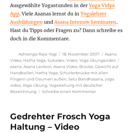
Ausgewählte Yogastunden in der
Yoga Vidya
App
. Viele Asanas lernst du in
Yogalehrer
Ausbildungen
und
Asana Intensiv Seminaren
.
Hast du Tipps oder Fragen zu? Dann schreibe es
doch in die Kommentare.
Autor
Veröffentlicht
Kategorien
Ashtanga-Raja-Yogi
18. November 2007
Asana
am
Schla
Video
,
Hatha Yoga
,
Sukadev
,
Video
,
Yoga Übungsvideo
asana
,
Asana Lexikon
,
Asana Video
,
Brücke
,
Gewicht auf
Handballen
,
Hatha Yoga
,
Schulterbrücke mit allen
Fingern und Daumen außen
,
Setu Bandhasana
,
yoga
video
,
Yoga-Übung
,
Yogastellung mit deutscher
zu
Bezeichnung
Schreibe einen Kommentar
Schulterbrücke
mit
allen
Gedrehter Frosch Yoga
Fingern
und
Haltung – Video
Daumen