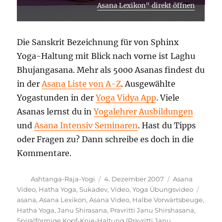
Asana Lexikon“ direkt öffnen
Die Sanskrit Bezeichnung für von Sphinx
Yoga-Haltung mit Blick nach vorne ist Laghu
Bhujangasana. Mehr als 5000 Asanas findest du
in der
Asana Liste von A-Z
. Ausgewählte
Yogastunden in der
Yoga Vidya App
. Viele
Asanas lernst du in
Yogalehrer Ausbildungen
und
Asana Intensiv Seminaren
. Hast du Tipps
oder Fragen zu? Dann schreibe es doch in die
Kommentare.
Autor
Veröffentlicht
Kategorien
Ashtanga-Raja-Yogi
4. Dezember 2007
Asana
am
Schla
Video
,
Hatha Yoga
,
Sukadev
,
Video
,
Yoga Übungsvideo
asana
,
Asana Lexikon
,
Asana Video
,
Halbe Vorwärtsbeuge
,
Hatha Yoga
,
Janu Shirasana
,
Pravritti Janu Shirshasana
,
Spiralförmige Kopf-Knie-Haltung (Pravritti Janu