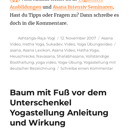
Ausbildungen
und
Asana Intensiv Seminaren
.
Hast du Tipps oder Fragen zu? Dann schreibe es
doch in die Kommentare.
Autor
Veröffentlicht
Kategorien
Ashtanga-Raja-Yogi
12. November 2007
Asana
am
Schla
Video
,
Hatha Yoga
,
Sukadev
,
Video
,
Yoga Übungsvideo
asana
,
Asana Lexikon
,
Asana Video
,
Hatha Yoga
,
Heuschrecke
,
Navasana
,
Shalabhasana
,
Vollständige
Boothaltung
,
yoga video
,
Yoga-Übung
,
Yogastellung mit
zu
deutscher Bezeichnung
Schreibe einen Kommentar
Vollstän
Boothal
Yoga
Baum mit Fuß vor dem
Stellung
Video
Unterschenkel
Yogastellung Anleitung
und Wirkung