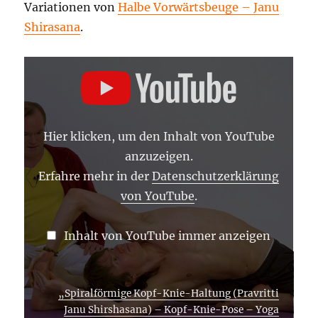
Variationen von
Halbe Vorwärtsbeuge – Janu
Shirasana
.
„SPIRALFÖRMIGE
KOPF-
KNIE-
HALTUNG
(PRAVRITTI
JANU
SHIRSHASANA)
Hier klicken, um den Inhalt von YouTube
–
KOPF-
anzuzeigen.
KNIE-
POSE
Erfahre mehr in der
Datenschutzerklärung
–
von YouTube
.
YOGA
ASANA
LEXIKON“
VON
Inhalt von YouTube immer anzeigen
YOUTUBE
ANZEIGEN
„Spiralförmige Kopf-Knie-Haltung (Pravritti
Janu Shirshasana) – Kopf-Knie-Pose – Yoga