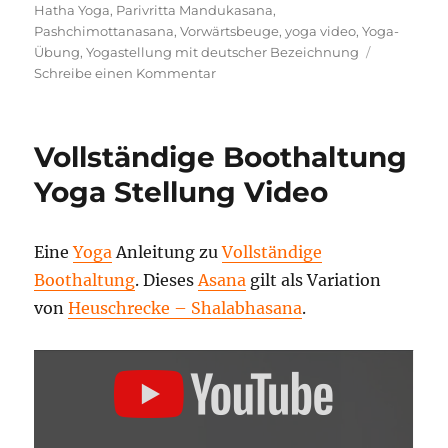
Hatha Yoga
,
Parivritta Mandukasana
,
Pashchimottanasana
,
Vorwärtsbeuge
,
yoga video
,
Yoga-
Übung
,
Yogastellung mit deutscher Bezeichnung
zu
Schreibe einen Kommentar
Gedrehter
Frosch
Yoga
Vollständige Boothaltung
Haltung
–
Yoga Stellung Video
Video
Eine
Yoga
Anleitung zu
Vollständige
Boothaltung
. Dieses
Asana
gilt als Variation
von
Heuschrecke – Shalabhasana
.
„VOLLSTÄNDIGE
BOOTHALTUNG
–
YOGA
ASANA
LEXIKON“