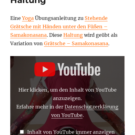
Haltung
Eine
Yoga
Übungsanleitung zu
Stehende
Grätsche mit Händen unter den Füßen –
Samakonasana
. Diese
Haltung
wird geübt als
Variation von
Grätsche – Samakonasana
.
„STEHENDE
GRÄTSCHE
MIT
HÄNDEN
UNTER
DEN
FÜSSEN –
Hier klicken, um den Inhalt von YouTube
S
AMAKONASANA –
anzuzeigen.
Y
OGA A
Erfahre mehr in der
Datenschutzerklärung
SANA L
von YouTube
.
EXIKONN“ V
ON Y
OUTUBE A
NZEIGEN
Inhalt von YouTube immer anzeigen