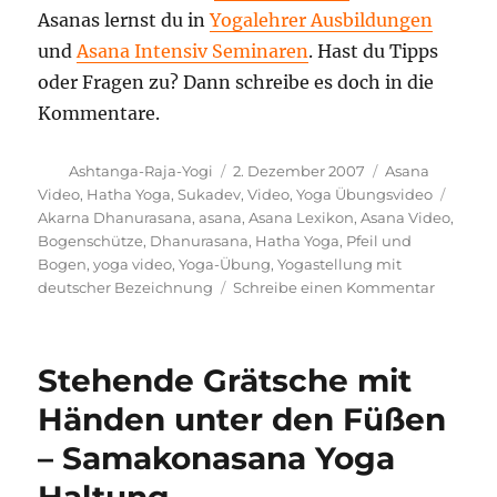
Asanas lernst du in
Yogalehrer Ausbildungen
und
Asana Intensiv Seminaren
. Hast du Tipps
oder Fragen zu? Dann schreibe es doch in die
Kommentare.
Autor
Veröffentlicht
Kategorien
Ashtanga-Raja-Yogi
2. Dezember 2007
Asana
am
Schla
Video
,
Hatha Yoga
,
Sukadev
,
Video
,
Yoga Übungsvideo
Akarna Dhanurasana
,
asana
,
Asana Lexikon
,
Asana Video
,
Bogenschütze
,
Dhanurasana
,
Hatha Yoga
,
Pfeil und
Bogen
,
yoga video
,
Yoga-Übung
,
Yogastellung mit
zu
deutscher Bezeichnung
Schreibe einen Kommentar
Bogensc
Ausführ
und
Stehende Grätsche mit
Wirkun
–
Händen unter den Füßen
Video
– Samakonasana Yoga