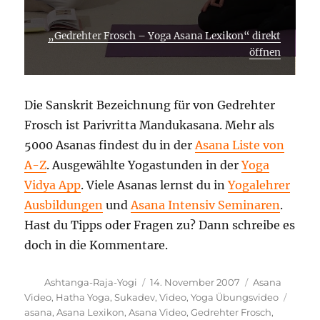
„Gedrehter Frosch – Yoga Asana Lexikon“ direkt
öffnen
Die Sanskrit Bezeichnung für von Gedrehter
Frosch ist Parivritta Mandukasana. Mehr als
5000 Asanas findest du in der
Asana Liste von
A-Z
. Ausgewählte Yogastunden in der
Yoga
Vidya App
. Viele Asanas lernst du in
Yogalehrer
Ausbildungen
und
Asana Intensiv Seminaren
.
Hast du Tipps oder Fragen zu? Dann schreibe es
doch in die Kommentare.
Autor
Veröffentlicht
Kategorien
Ashtanga-Raja-Yogi
14. November 2007
Asana
am
Schla
Video
,
Hatha Yoga
,
Sukadev
,
Video
,
Yoga Übungsvideo
asana
,
Asana Lexikon
,
Asana Video
,
Gedrehter Frosch
,