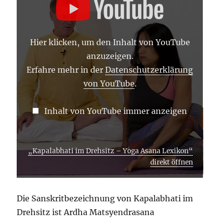
DREHSITZ
–
YOGA
ASANA
LEXIKON“
Hier klicken, um den Inhalt von YouTube
VON
YOUTUBE
anzuzeigen.
ANZEIGEN
Erfahre mehr in der
Datenschutzerklärung
von YouTube
.
Inhalt von YouTube immer anzeigen
„Kapalabhati im Drehsitz – Yoga Asana Lexikon“
direkt öffnen
Die Sanskritbezeichnung von Kapalabhati im
Drehsitz ist Ardha Matsyendrasana