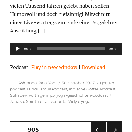
vielen Tausend Jahren gelebt haben sollen.
Humorvoll und doch tiefsinnig! Mitschnitt
eines Live-Vortrags am Ende einer Yogalehrer
Ausbildung […]
Audio-
00:00
00:00
Player
Podcast:
Play in new window
|
Download
Autor
Veröffentlicht
Kategorien
Ashtanga-Raja-Yogi
30. Oktober 2007
goetter-
am
podcast
,
Hinduismus Podcast
,
indische Götter
,
Podcast
,
Schlagwö
Sukadev
,
Vorträge mp3
,
yoga-geschichten-podcast
Janaka
,
Spiritualität
,
vedanta
,
Vidya
,
yoga
Seitennummerierung
SEITE
905