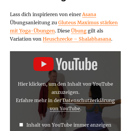
Lass dich inspirieren von einer
Asana
Übungsanleitung zu
Gluteus Maximus stärken
mit Yoga-Übungen
. Diese
Übung
gilt als
Variation von
Heuschrecke – Shalabhasana
.
„GLUTEUS
MAXIMUS
STÄRKEN
MIT
YOGA-
ÜBUNGEN
–
Hier klicken, um den Inhalt von YouTube
YOGA
ASANA
anzuzeigen.
LEXIKON“
VON
Erfahre mehr in der
Datenschutzerklärung
YOUTUBE
von YouTube
.
ANZEIGEN
Inhalt von YouTube immer anzeigen