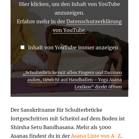
AUSSEN, G
Hier klicken, um den Inhalt von YouTube
EWICHT A
UF H
anzuzeigen.
ANDBALLEN –
Y
Erfahre mehr in der
Datenschutzerklärung
OGA A
von YouTube
.
SANA L
EXIKON“ V
ON Y
OUTUBE A
Inhalt von YouTube immer anzeigen
NZEIGEN
„Schulterbrücke mit allen Fingern und Daumen
außen, Gewicht auf Handballen – Yoga Asana
Lexikon“ direkt öffnen
Der Sanskritname für Schulterbrücke
fortgeschritten mit Scheitel auf dem Boden ist
Shirsha Setu Bandhasana. Mehr als 5000
Asanas findest du in der
Asana Liste von A-Z
.