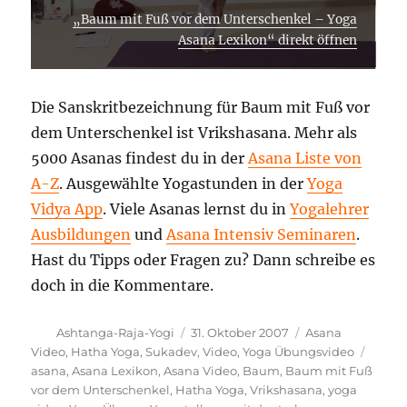
„Baum mit Fuß vor dem Unterschenkel – Yoga
Asana Lexikon“ direkt öffnen
Die Sanskritbezeichnung für Baum mit Fuß vor
dem Unterschenkel ist Vrikshasana. Mehr als
5000 Asanas findest du in der
Asana Liste von
A-Z
. Ausgewählte Yogastunden in der
Yoga
Vidya App
. Viele Asanas lernst du in
Yogalehrer
Ausbildungen
und
Asana Intensiv Seminaren
.
Hast du Tipps oder Fragen zu? Dann schreibe es
doch in die Kommentare.
Autor
Veröffentlicht
Kategorien
Ashtanga-Raja-Yogi
31. Oktober 2007
Asana
am
Schla
Video
,
Hatha Yoga
,
Sukadev
,
Video
,
Yoga Übungsvideo
asana
,
Asana Lexikon
,
Asana Video
,
Baum
,
Baum mit Fuß
vor dem Unterschenkel
,
Hatha Yoga
,
Vrikshasana
,
yoga