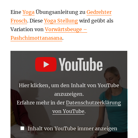
außen,
Gewicht
Eine
Yoga
Übungsanleitung zu
Gedrehter
auf
Frosch
. Diese
Yoga Stellung
wird geübt als
Handballen
Ausführung
Variation von
Vorwärtsbeuge –
und
Pashchimottanasana
.
Wirkung
„GEDREHTER
FROSCH
–
YOGA
ASANA
LEXIKON“
VON
Hier klicken, um den Inhalt von YouTube
YOUTUBE
ANZEIGEN
anzuzeigen.
Erfahre mehr in der
Datenschutzerklärung
von YouTube
.
Inhalt von YouTube immer anzeigen