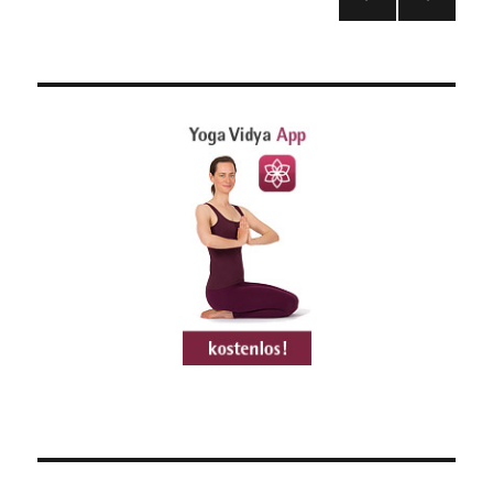
VOR
NÄC
der
HERI
HSTE
GE
SEIT
Beiträge
SEIT
E
E