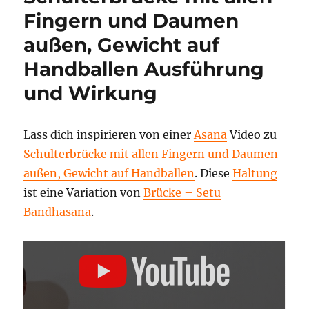
–
Fingern und Daumen
Video
außen, Gewicht auf
Handballen Ausführung
und Wirkung
Lass dich inspirieren von einer
Asana
Video zu
Schulterbrücke mit allen Fingern und Daumen
außen, Gewicht auf Handballen
. Diese
Haltung
ist eine Variation von
Brücke – Setu
Bandhasana
.
„SCHULTERBRÜCKE
MIT
ALLEN
FINGERN
UND
DAUMEN