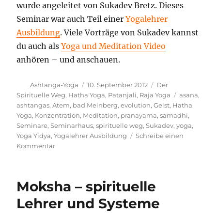
wurde angeleitet von Sukadev Bretz. Dieses
Seminar war auch Teil einer
Yogalehrer
Ausbildung
. Viele Vorträge von Sukadev kannst
du auch als
Yoga und Meditation Video
anhören – und anschauen.
Autor
Veröffentlicht
Kategorien
Ashtanga-Yoga
10. September 2012
Der
am
Schlagwört
Spirituelle Weg
,
Hatha Yoga
,
Patanjali
,
Raja Yoga
asana
,
ashtangas
,
Atem
,
bad Meinberg
,
evolution
,
Geist
,
Hatha
Yoga
,
Konzentration
,
Meditation
,
pranayama
,
samadhi
,
Seminare
,
Seminarhaus
,
spirituelle weg
,
Sukadev
,
yoga
,
Yoga Yidya
,
Yogalehrer Ausbildung
Schreibe einen
zu
Kommentar
Ausdünnung
des
Geistes,
Moksha – spirituelle
dann
wird
Lehrer und Systeme
die
Meditation