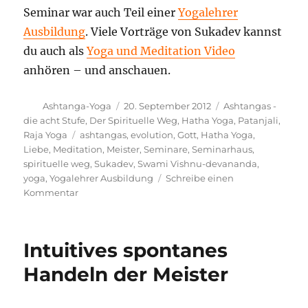
Seminar war auch Teil einer
Yogalehrer
Ausbildung
. Viele Vorträge von Sukadev kannst
du auch als
Yoga und Meditation Video
anhören – und anschauen.
Autor
Veröffentlicht
Kategorien
Ashtanga-Yoga
20. September 2012
Ashtangas -
am
die acht Stufe
,
Der Spirituelle Weg
,
Hatha Yoga
,
Patanjali
,
Schlagwörter
Raja Yoga
ashtangas
,
evolution
,
Gott
,
Hatha Yoga
,
Liebe
,
Meditation
,
Meister
,
Seminare
,
Seminarhaus
,
spirituelle weg
,
Sukadev
,
Swami Vishnu-devananda
,
yoga
,
Yogalehrer Ausbildung
Schreibe einen
zu
Kommentar
Spirituelle
Flitterwochen
Intuitives spontanes
Handeln der Meister