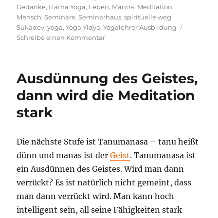
Gedanke
,
Hatha Yoga
,
Leben
,
Mantra
,
Meditation
,
Mensch
,
Seminare
,
Seminarhaus
,
spirituelle weg
,
Sukadev
,
yoga
,
Yoga Yidya
,
Yogalehrer Ausbildung
zu
Schreibe einen Kommentar
Intuitives
spontanes
Handeln
Ausdünnung des Geistes,
der
Meister
dann wird die Meditation
stark
Die nächste Stufe ist Tanumanasa – tanu heißt
dünn und manas ist der
Geist
. Tanumanasa ist
ein Ausdünnen des Geistes. Wird man dann
verrückt? Es ist natürlich nicht gemeint, dass
man dann verrückt wird. Man kann hoch
intelligent sein, all seine Fähigkeiten stark