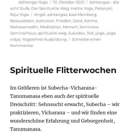
Autor
Veröffentlicht
Kategorien
Ashtanga-Yoga
10. Oktober 2012
Ashtangas - die
am
acht Stufe
,
Der Spirituelle Weg
,
Hatha Yoga
,
Patanjali
,
Schlagwörter
Raja Yoga
Angst
,
ashtangas
,
bad Meinberg
,
Bewusstsein
,
evolution
,
Frieden
,
Geist
,
Karma
,
Mahasamadhi
,
Meditation
,
Mensch
,
Seminare
,
Seminarhaus
,
spirituelle weg
,
Sukadev
,
Tod
,
yoga
,
yoga
vidya
,
Yogalehrer Ausbildung
Schreibe einen
zu
Kommentar
Doppelbewusstsein
eines
Meisters/in
Spirituelle Flitterwochen
Im Größeren ist Subecha-Vicharana-
Tanumanasa eben auch der spirituelle
Dreischritt: Sehnsucht erwacht, Subecha – wir
praktizieren, Vicharana – und wir finden eine
wunderschöne Erfahrung und Geborgenheit,
Tanumanasa.