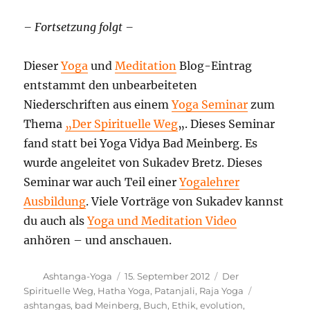
– Fortsetzung folgt –
Dieser
Yoga
und
Meditation
Blog-Eintrag
entstammt den unbearbeiteten
Niederschriften aus einem
Yoga Seminar
zum
Thema
„Der Spirituelle Weg
„. Dieses Seminar
fand statt bei Yoga Vidya Bad Meinberg. Es
wurde angeleitet von Sukadev Bretz. Dieses
Seminar war auch Teil einer
Yogalehrer
Ausbildung
. Viele Vorträge von Sukadev kannst
du auch als
Yoga und Meditation Video
anhören – und anschauen.
Autor
Veröffentlicht
Kategorien
Ashtanga-Yoga
15. September 2012
Der
am
Schlagwört
Spirituelle Weg
,
Hatha Yoga
,
Patanjali
,
Raja Yoga
ashtangas
,
bad Meinberg
,
Buch
,
Ethik
,
evolution
,